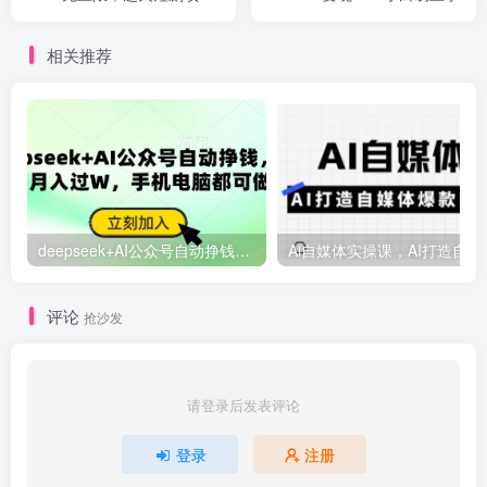
教程及详细攻略
相关推荐
deepseek+AI公众号自动挣钱，轻松月入过W，手机电脑都可做
Ai自媒体
评论
抢沙发
请登录后发表评论
登录
注册