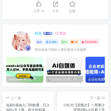
点赞
78
分享
收藏
站长
关注
0
3.3W+
1
16
25592W+
那些单独飞翔的人拥有最强大的翅膀
deepseek+AI公众号自动挣钱，轻松月入过W，手机电脑都可做
Ai自媒体实操课，AI打造自媒体爆款内容
上一篇
下一篇
短剧0基础入门到精通，日入
小红书【卖图片】一周累计
300+无上限，超火短剧项目
变现2W+小白易上手