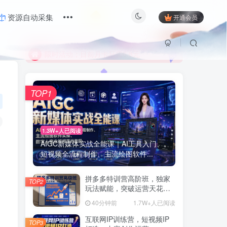
资源自动采集
开通会员
限时活动；目前月卡只需6.8元
有问题联系及时联系站长
限时活动；目前月卡只需6.8元
有问题联系及时联系站长
TOP1
1.3W+人已阅读
AIGC新媒体实战全能课｜AI工具入门、
短视频全流程制作、主流绘图软件...
拼多多特训营高阶班，独家
TOP2
玩法赋能，突破运营天花板
(更新260805)
40分钟前
1.7W+人已阅读
互联网IP训练营，短视频IP
TOP3