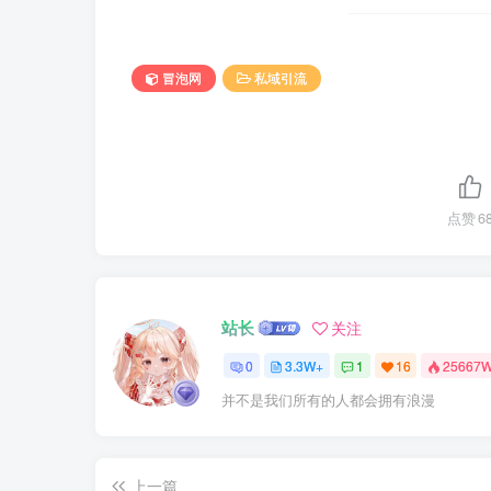
冒泡网
私域引流
点赞
6
站长
关注
0
3.3W+
1
16
25667
并不是我们所有的人都会拥有浪漫
上一篇