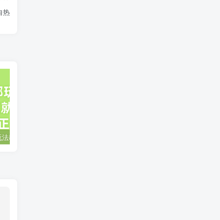
自热
小说推文全部玩法教学，0粉丝发布视频就可以产生收益，真正0门槛
蛋花小说推文项目，0粉即可变现，新人搬运实操教程