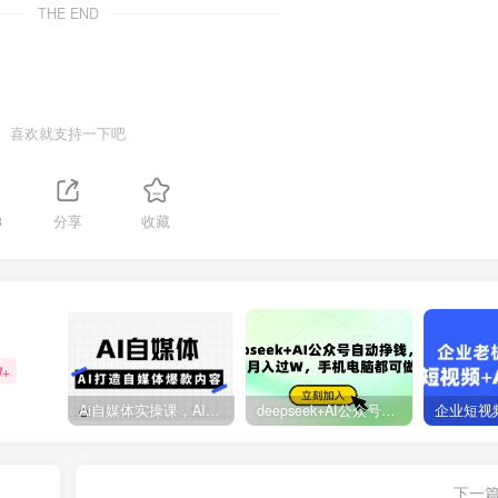
THE END
喜欢就支持一下吧
8
分享
收藏
W+
Ai自媒体实操课，AI打造自媒体爆款内容
deepseek+AI公众号自动挣钱，轻松月入过W，手机电脑都可做
下一