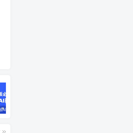
企业短视频AI获客霸屏流量课，6步短视频+AI突围法，3大霸屏抢客策略
小说推文全部玩法教学，0粉丝发布视频就可以产生收益，真正0门槛
蛋花小说推文项目，0粉即可变现，新人搬运实操教程
篇