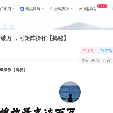
日入2K
门项目
精品源码
游戏资源
加盟网站
粉破万 ，可矩阵操作【揭秘】
关注
私信
0
97
68
矩阵操作【揭秘】