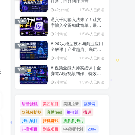
打造，内容创作运营
42分钟前
1.7W+人已阅读
通义千问输入法来了！让文
TOP4
字输入变得如此简单，最快
300字/分，AI自动润色，说
2小时前
1.5W+人已阅读
话秒变工整文字
AIGC大模型技术与商业应用
TOP5
全解课｜产业趋势、底层架
构、MaaS商业模式、全行业
2小时前
1.6W+人已阅读
场景落地实战教程
AI视频全能大师实战课｜全
TOP6
天
赛道AI短视频制作、特效创
作、场景变现零基础全套教
2小时前
1.5W+人已阅读
程
语音挂机
美团项目
美团拉新
福缘网
短视频护肤
直播feed
撸收益
搬运
挂机项目
挂机赚钱
拼多多挂机
抖音项目
副业项目
中视频计划
200+