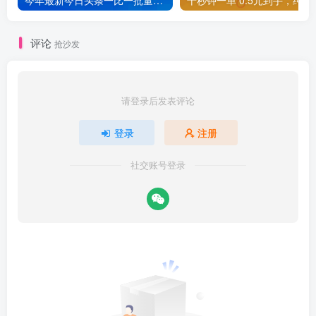
今年最新今日头条一比一批量搬砖，小白也可以日赚千元
十秒钟一单 0.5元
评论
抢沙发
请登录后发表评论
登录
注册
社交账号登录