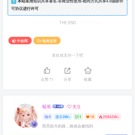
7
本站采用
知识共享署名-非商业性使用-相同方式共享4.0国际许
可协议
进行许可
THE END
中创网
电商运营
喜欢就支持一下吧
点赞
71
分享
收藏
站长
关注
0
3.3W+
1
16
25642W+
照亮前方的路，路就会被找到