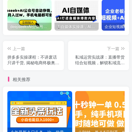
deepseek+AI公众号自动挣钱，轻松月入过W，手机电脑都可做
Ai自媒体实操课，AI打造自媒体爆款内容
上一篇
下一篇
拼多多实操课程：不讲废话
私域运营实战课：直播带货
只讲干货, 揭秘电商终极奥
结合短视频，解锁私域流量
秘,助力快速起店
转化高效路径
相关推荐