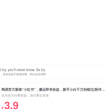
。
t try, you’ll never know. So try.
试，你永远也不知道结果，所以去试试吧
网易官方新推“小红书”，搬运即有收益，新手小白千万别错过(附详细教程)【揭秘】
此内容为付费资源，请付费后查看
3.9
R