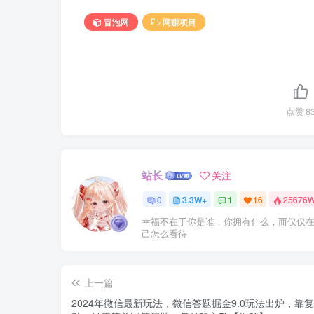
冒泡网
网赚项目
点赞
8
站长
关注
0
3.3W+
1
16
25676
幸福不在于你是谁，你拥有什么，而仅仅
己怎么看待
上一篇
2024年微信最新玩法，微信答题掘金9.0玩法出炉，靠