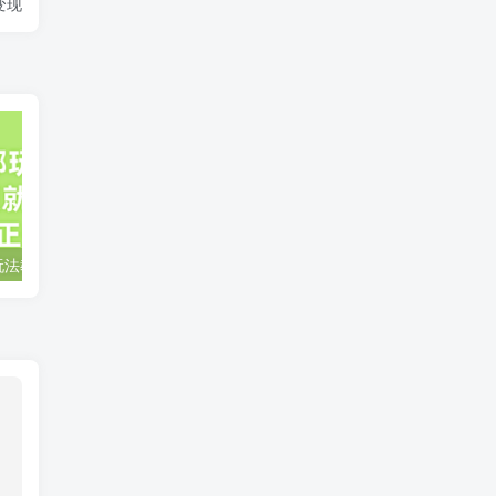
变现
小说推文全部玩法教学，0粉丝发布视频就可以产生收益，真正0门槛
蛋花小说推文项目，0粉即可变现，新人搬运实操教程