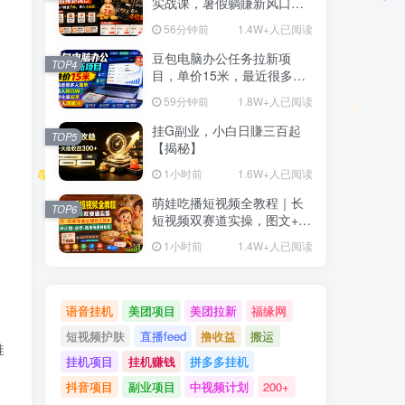
实战课，暑假躺賺新风口，
单个新用户佣金7米，日入4
56分钟前
1.4W+人已阅读
位数(更新0808)
豆包电脑办公任务拉新项
TOP4
目，单价15米，最近很多人
爆单，收入好几W，转化率
59分钟前
1.8W+人已阅读
超高，达人闭眼冲！(更新
0808)
挂G副业，小白日賺三百起
TOP5
【揭秘】
1小时前
1.6W+人已阅读
萌娃吃播短视频全教程｜长
TOP6
短视频双赛道实操，图文+视
频零基础保姆式教学，伙伴
1小时前
1.4W+人已阅读
计划-收徒-商单等多种变现方
式
语音挂机
美团项目
美团拉新
福缘网
短视频护肤
直播feed
撸收益
搬运
推
挂机项目
挂机赚钱
拼多多挂机
抖音项目
副业项目
中视频计划
200+