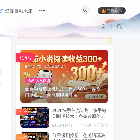
限时活动；目前月卡只需6.8元
资源自动采集
开通会员
有问题联系及时联系站长
限时活动；目前月卡只需6.8元
有问题联系及时联系站长
TOP1
1.6W+人已阅读
全自动番茄挂机玩法，日入300+，操作
门槛低，一台电脑即可开展
2026快手荧光计划，快手短
TOP2
剧搬运技术，条条过原创，
新号和老号0粉都可以做，有
53分钟前
1.6W+人已阅读
播放量就能賺到钱
红果漫剧拉新二创剪辑玩法
TOP3