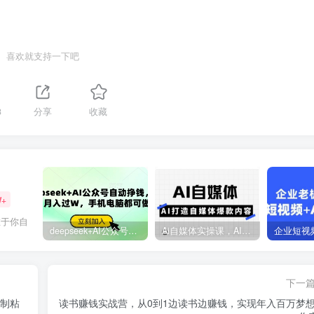
喜欢就支持一下吧
3
分享
收藏
W+
在于你自
deepseek+AI公众号自动挣钱，轻松月入过W，手机电脑都可做
Ai自媒体实操课，AI打造自媒体爆款内容
下一
复制粘
读书赚钱实战营，从0到1边读书边赚钱，实现年入百万梦想