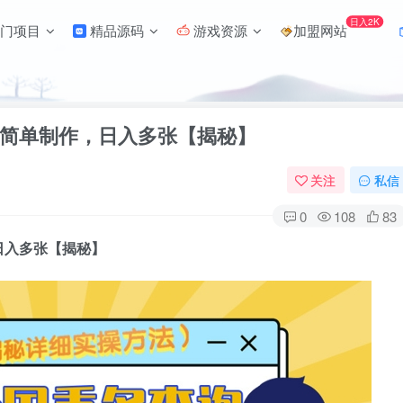
日入2K
门项目
精品源码
游戏资源
加盟网站
简单制作，日入多张【揭秘】
关注
私信
0
108
83
日入多张【揭秘】