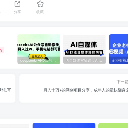
3
分享
收藏
W+
强
deepseek+AI公众号自动挣钱，轻松月入过W，手机电脑都可做
Ai自媒体实操课，AI打造自媒体爆款内容
下一
想,写
月入十万+的网创项目分享，成年人的最快翻身