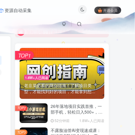
资源自动采集
开通会员
限时活动；目前月卡只需6.8元
有问题联系及时联系站长
限时活动；目前月卡只需6.8元
有问题联系及时联系站长
TOP1
1.8W+人已阅读
老韭菜必看的网创指南！了解项目类
型，才能找到好的项目，才能拿到想...
26年落地项目实践首推，一
TOP2
部手机，轻松日入500+，长
期稳定
52分钟前
1.8W+人已阅读
不露脸油管AI变现速成课：
TOP3