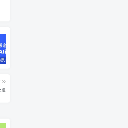
企业短视频AI获客霸屏流量课，6步短视频+AI突围法，3大霸屏抢客策略
小说推文全部玩法教学，0粉丝发布视频就可以产生收益，真正0门槛
蛋花小说推文项目，0粉即可变现，新人搬运实操教程
篇
之道