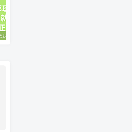
小说推文全部玩法教学，0粉丝发布视频就可以产生收益，真正0门槛
蛋花小说推文项目，0粉即可变现，新人搬运实操教程