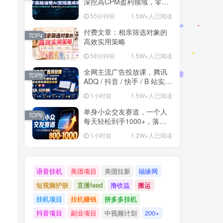
深挖高CPM盈利领域，零出
镜打造YouTube稳定收益账
55分钟前
1.5W+人已阅读
号
付费文章：相亲筛选对象的
TOP4
高效实用策略
58分钟前
1.5W+人已阅读
全网主流广告投放课，腾讯
TOP5
ADQ / 抖音 / 快手 / B 站实操
教学，手把手教投手赚钱变
1小时前
1.5W+人已阅读
现，全套变现拆解稳定出单
单身小众交友赛道，一个人
TOP6
每天轻松到手1000+，落地
快、见效稳【揭秘】
1小时前
1.2W+人已阅读
语音挂机
美团项目
美团拉新
福缘网
短视频护肤
直播feed
撸收益
搬运
挂机项目
挂机赚钱
拼多多挂机
抖音项目
副业项目
中视频计划
200+