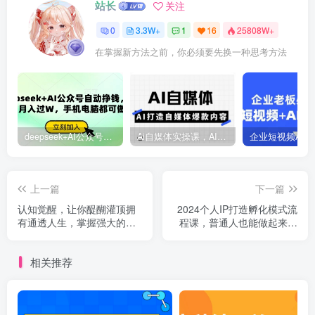
站长
关注
0
3.3W+
1
16
25808W+
在掌握新方法之前，你必须要先换一种思考方法
deepseek+AI公众号自动挣钱，轻松月入过W，手机电脑都可做
Ai自媒体实操课，AI打造自媒体爆款内容
上一篇
下一篇
认知觉醒，让你醍醐灌顶拥
2024个人IP打造孵化模式流
有通透人生，掌握强大的秘
程课，普通人也能做起来的
密！觉醒开悟课
个人IP完整的13个流程步骤
相关推荐