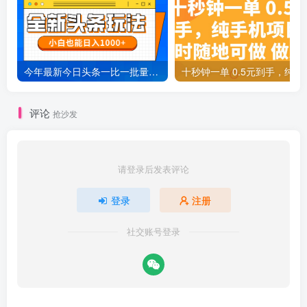
今年最新今日头条一比一批量搬砖，小白也可以日赚千元
十秒钟一单 0.5元
评论
抢沙发
请登录后发表评论
登录
注册
社交账号登录