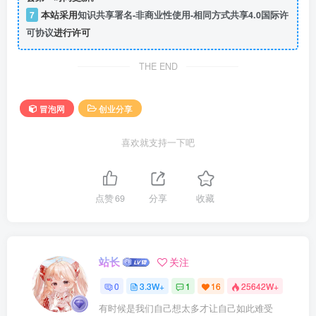
7
本站采用
知识共享署名-非商业性使用-相同方式共享4.0国际许
可协议
进行许可
THE END
冒泡网
创业分享
喜欢就支持一下吧
点赞
69
分享
收藏
站长
关注
0
3.3W+
1
16
25642W+
有时候是我们自己想太多才让自己如此难受