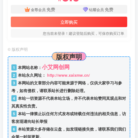
免费
免费
金尊会员
钻耀会员
立即购买
您当前未登录！建议登陆后购买，可保存购买订单
©
版权声明
版权声明
小艾网创网
1
本网站名称：
2
本站永久网址：
http://www.xaixmw.cn/
3
本网站的文章部分内容可能来源于网络，仅供大家学习与参
考，如有侵权，请联系站长进行删除处理。
4
本站一切资源不代表本站立场，并不代表本站赞同其观点和对
其真实性负责。
5
本站一律禁止以任何方式发布或转载任何违法的相关信息，访
客发现请向站长举报
6
本站资源大多存储在云盘，如发现链接失效，请联系我们我们
会第一时间更新。