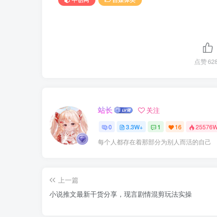
点赞
62
站长
关注
0
3.3W+
1
16
25576
每个人都存在着那部分为别人而活的自己
上一篇
小说推文最新干货分享，现言剧情混剪玩法实操