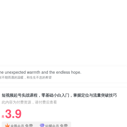
e the unexpected warmth and the endless hope.
有不期而遇的温暖，和生生不息的希望
短视频起号实战课程，零基础小白入门，掌握定位与流量突破技巧
此内容为付费资源，请付费后查看
3.9
R
免费
免费
金尊会员
钻耀会员