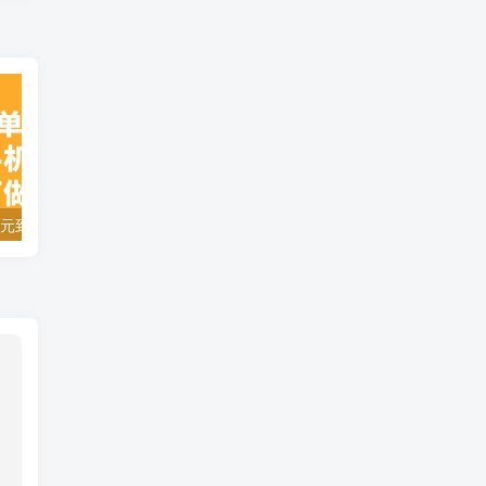
十秒钟一单 0.5元到手，纯手机项目 随时随地可做 做就有
AI对口型唱歌教程+模型+软件，三国人物音色库，声音克隆全流程