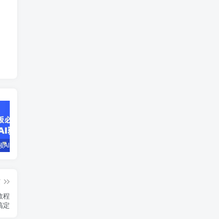
企业短视频AI获客霸屏流量课，6步短视频+AI突围法，3大霸屏抢客策略
小说推文全部玩法教学，0粉丝发布视频就可以产生收益，真正0门槛
蛋花小说推文项目，0粉即可变现，新人搬运实操教程
篇
教程
搞定