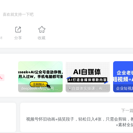
喜欢就支持一下吧
81
分享
收藏
W+
deepseek+AI公众号自动挣钱，轻松月入过W，手机电脑都可做
Ai自媒体实操课，AI打造自媒体爆款内容
下一
视频号怀旧动画+搞笑段子，轻松日入4张，只需会剪辑，
+素材全