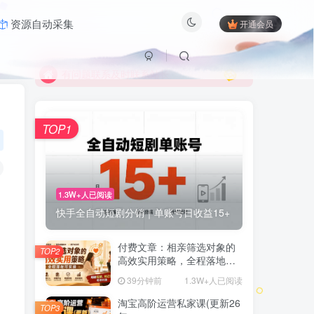
限时活动；目前月卡只需6.8元
资源自动采集
开通会员
有问题联系及时联系站长
限时活动；目前月卡只需6.8元
有问题联系及时联系站长
TOP1
1.3W+人已阅读
快手全自动短剧分销｜单账号日收益15+
付费文章：相亲筛选对象的
TOP2
高效实用策略，全程落地可
实操，规避短择、利己型相
39分钟前
1.3W+人已阅读
亲对象
淘宝高阶运营私家课(更新26
TOP3