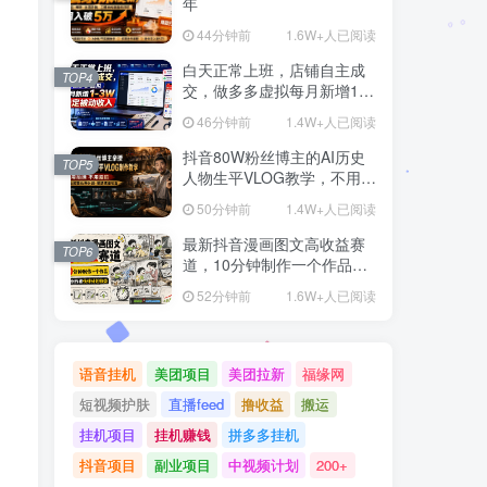
年
44分钟前
1.6W+人已阅读
白天正常上班，店铺自主成
TOP4
交，做多多虚拟每月新增1-
3W稳定被动收入【揭秘】
46分钟前
1.4W+人已阅读
抖音80W粉丝博主的AI历史
TOP5
人物生平VLOG教学，不用拍
摄不用露脸，AI帮你搞定，
50分钟前
1.4W+人已阅读
轻松解锁伙伴计划+精选收益
最新抖音漫画图文高收益赛
TOP6
道，10分钟制作一个作品，
稳拿创作者伙伴计划收益
52分钟前
1.6W+人已阅读
语音挂机
美团项目
美团拉新
福缘网
短视频护肤
直播feed
撸收益
搬运
挂机项目
挂机赚钱
拼多多挂机
抖音项目
副业项目
中视频计划
200+