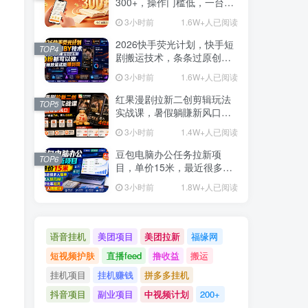
300+，操作门槛低，一台电
脑即可开展
3小时前
1.6W+人已阅读
2026快手荧光计划，快手短
TOP4
剧搬运技术，条条过原创，
新号和老号0粉都可以做，有
3小时前
1.6W+人已阅读
播放量就能賺到钱
红果漫剧拉新二创剪辑玩法
TOP5
实战课，暑假躺賺新风口，
单个新用户佣金7米，日入4
3小时前
1.4W+人已阅读
位数(更新0808)
豆包电脑办公任务拉新项
TOP6
目，单价15米，最近很多人
爆单，收入好几W，转化率
3小时前
1.8W+人已阅读
超高，达人闭眼冲！(更新
0808)
语音挂机
美团项目
美团拉新
福缘网
短视频护肤
直播feed
撸收益
搬运
挂机项目
挂机赚钱
拼多多挂机
抖音项目
副业项目
中视频计划
200+