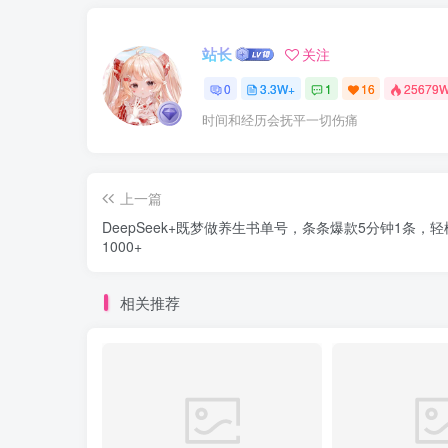
站长
关注
0
3.3W+
1
16
25679
时间和经历会抚平一切伤痛
上一篇
DeepSeek+既梦做养生书单号，条条爆款5分钟1条，
1000+
相关推荐