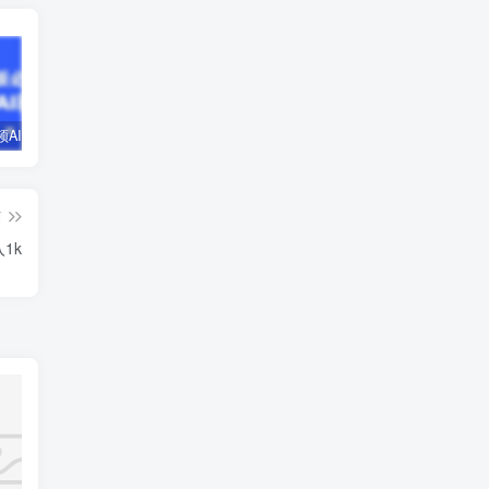
企业短视频AI获客霸屏流量课，6步短视频+AI突围法，3大霸屏抢客策略
小说推文全部玩法教学，0粉丝发布视频就可以产生收益，真正0门槛
蛋花小说推文项目，0粉即可变现，新人搬运实操教程
篇
1k