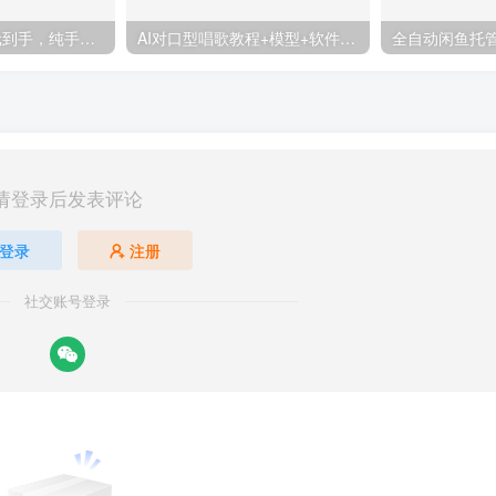
十秒钟一单 0.5元到手，纯手机项目 随时随地可做 做就有
AI对口型唱歌教程+模型+软件，三国人物音色库，声音克隆全流程
请登录后发表评论
登录
注册
社交账号登录