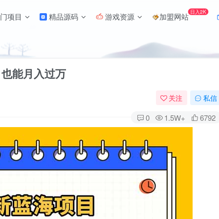
日入2K
门项目
精品源码
游戏资源
加盟网站
白也能月入过万
关注
私信
0
1.5W+
6792