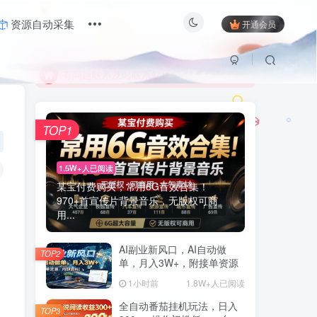
限时活动；目前月卡只需6.8元
资源自动采集
开通会员
有问题联系及时联系站长
限时活动；目前月卡只需6.8元
有问题联系及时联系站长
TOP1
1.5W+人已阅读
某宝付费购买，常用6G音效合集！
970+首宣传片背景音乐，无版权可商
用...
AI副业新风口，AI自动做
TOP2
单，月入3W+，附接单资源
1小时前
1.8W+人已阅读
全自动番茄挂机玩法，日入
TOP3