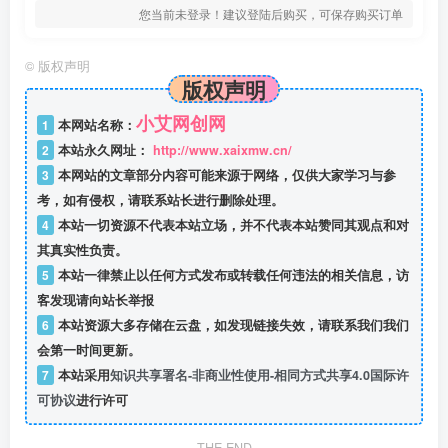
您当前未登录！建议登陆后购买，可保存购买订单
©
版权声明
版权声明
小艾网创网
1
本网站名称：
2
本站永久网址：
http://www.xaixmw.cn/
3
本网站的文章部分内容可能来源于网络，仅供大家学习与参
考，如有侵权，请联系站长进行删除处理。
4
本站一切资源不代表本站立场，并不代表本站赞同其观点和对
其真实性负责。
5
本站一律禁止以任何方式发布或转载任何违法的相关信息，访
客发现请向站长举报
6
本站资源大多存储在云盘，如发现链接失效，请联系我们我们
会第一时间更新。
7
本站采用
知识共享署名-非商业性使用-相同方式共享4.0国际许
可协议
进行许可
THE END