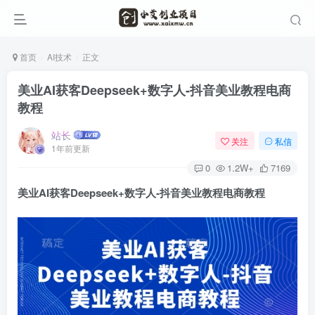
首页
AI技术
正文
美业AI获客Deepseek+数字人-抖音美业教程电商
教程
站长
关注
私信
1年前更新
0
1.2W+
7169
美业AI获客Deepseek+数字人-抖音美业教程电商教程