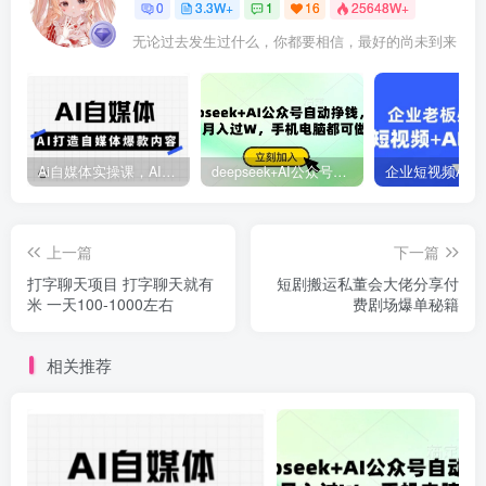
0
3.3W+
1
16
25648W+
无论过去发生过什么，你都要相信，最好的尚未到来
Ai自媒体实操课，AI打造自媒体爆款内容
deepseek+AI公众号自动挣钱，轻松月入过W，手机电脑都可做
上一篇
下一篇
打字聊天项目 打字聊天就有
短剧搬运私董会大佬分享付
米 一天100-1000左右
费剧场爆单秘籍
相关推荐