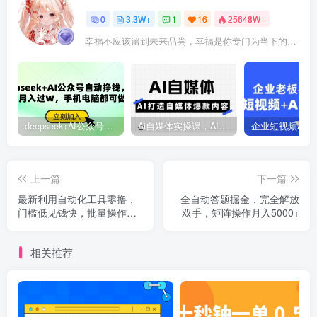
0
3.3W+
1
16
25648W+
幸福不应该留到未来品尝，幸福是你专门为当下的自己所准备的
deepseek+AI公众号自动挣钱，轻松月入过W，手机电脑都可做
Ai自媒体实操课，AI打造自媒体爆款内容
上一篇
下一篇
最新利用自动化工具零撸，
全自动答题掘金，完全解放
门槛低见钱快，批量操作轻
双手，矩阵操作月入5000+
松日赚200+【附工具】
相关推荐