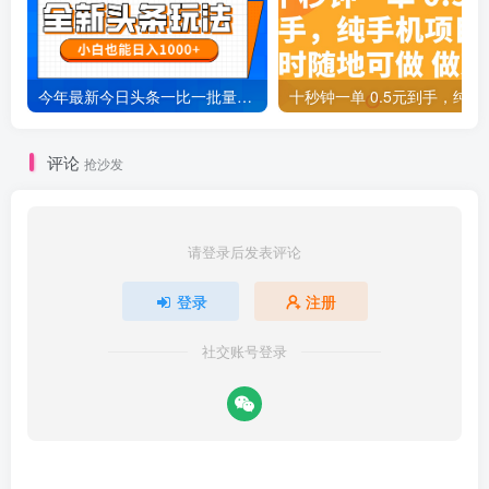
今年最新今日头条一比一批量搬砖，小白也可以日赚千元
十秒钟一单 0.5元
评论
抢沙发
请登录后发表评论
登录
注册
社交账号登录