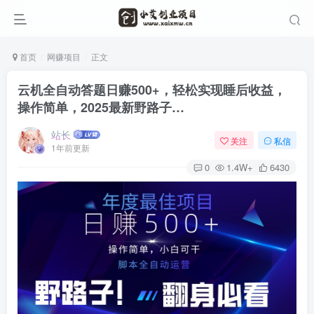
首页
网赚项目
正文
云机全自动答题日赚500+，轻松实现睡后收益，
操作简单，2025最新野路子…
站长
关注
私信
1年前更新
0
1.4W+
6430