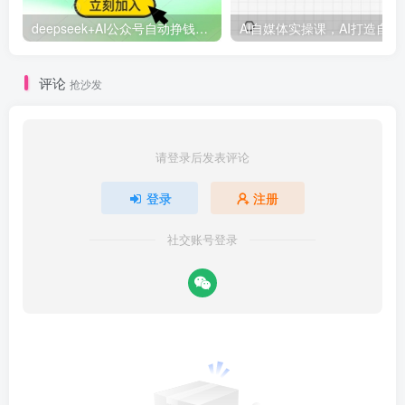
deepseek+AI公众号自动挣钱，轻松月入过W，手机电脑都可做
Ai自媒体
评论
抢沙发
请登录后发表评论
登录
注册
社交账号登录