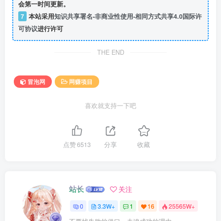
会第一时间更新。
7
本站采用
知识共享署名-非商业性使用-相同方式共享4.0国际许
可协议
进行许可
THE END
冒泡网
网赚项目
喜欢就支持一下吧
点赞
6513
分享
收藏
站长
关注
0
3.3W+
1
16
25565W+