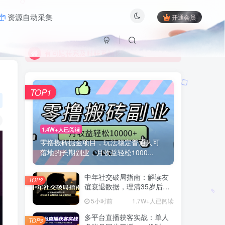
限时活动；目前月卡只需6.8元
资源自动采集
开通会员
有问题联系及时联系站长
限时活动；目前月卡只需6.8元
有问题联系及时联系站长
TOP1
1.4W+人已阅读
零撸搬砖掘金项目，玩法稳定普通人可
落地的长期副业，月收益轻松1000...
中年社交破局指南：解读友
TOP2
谊衰退数据，理清35岁后难
交真心朋友的根源
5小时前
1.7W+人已阅读
多平台直播获客实战：单人
TOP3