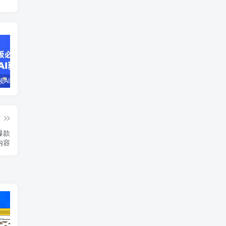
企业短视频AI获客霸屏流量课，6步短视频+AI突围法，3大霸屏抢客策略
小说推文全部玩法教学，0粉丝发布视频就可以产生收益，真正0门槛
蛋花小说推文项目，0粉即可变现，新人搬运实操教程
篇
爆款
内容