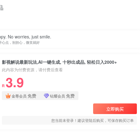
品
py. No worries, just smile.
开心点，别担心，微笑就好
影视解说最新玩法,AI一键生成, 十秒出成品, 轻松日入2000+
此内容为付费资源，请付费后查看
3.9
R
免费
免费
金尊会员
钻耀会员
立即购买
您当前未登录！建议登陆后购买，可保存购买订单