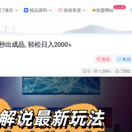
日入2K
门项目
精品源码
游戏资源
加盟网站
秒出成品, 轻松日入2000+
关注
私信
0
1.5W+
7350