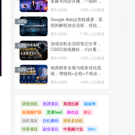
多账号同步开播，一份时间
撬动多渠道精准流量
5小时前
1.3W+人已阅读
Google Ads运营精通课：系
TOP4
统拆解投放全流程，优化账
户提升广告投产回报率
5小时前
1.7W+人已阅读
游戏挂机全流程笔记分享，
TOP5
CSGO游戏搬砖，小白看了
当天学会见收益
9小时前
1.3W+人已阅读
电商财务合规与税务优化指
TOP6
南：增值税+企税+个税全覆
盖，财务制度搭建落地纳税
9小时前
1.4W+人已阅读
筹划方案
语音挂机
美团项目
美团拉新
福缘网
短视频护肤
直播feed
撸收益
搬运
挂机项目
挂机赚钱
拼多多挂机
抖音项目
副业项目
中视频计划
200+