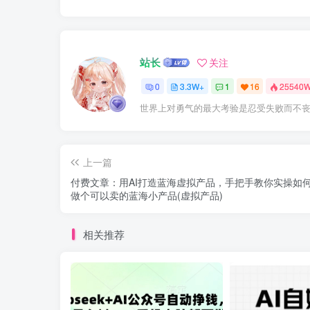
站长
关注
0
3.3W+
1
16
25540
世界上对勇气的最大考验是忍受失败而不
上一篇
付费文章：用AI打造蓝海虚拟产品，手把手教你实操如何
做个可以卖的蓝海小产品(虚拟产品)
相关推荐