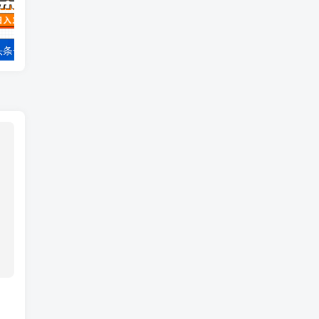
今年最新今日头条一比一批量搬砖，小白也可以日赚千元
十秒钟一单 0.5元到手，纯手机项目 随时随地可做 做就有