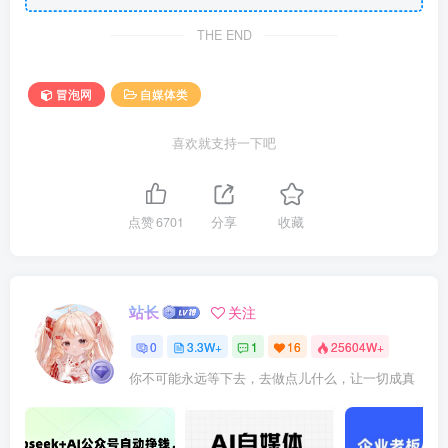
THE END
冒泡网
自媒体类
喜欢就支持一下吧
点赞
6701
分享
收藏
站长
关注
0
3.3W+
1
16
25604W+
你不可能永远等下去，去做点儿什么，让一切成真