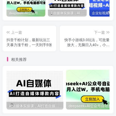
deepseek+AI公众号自动挣钱，轻松月入过W，手机电脑都可做
Ai自媒体实操课，AI打造自媒体爆款内容
上一篇
下一篇
抖音千粉计划，最新玩法三
快手小游戏3.0玩法，可批量
天暴力涨千粉，一天到手5张
放大，无脑日入40+，小白
可轻松上手，提...
相关推荐
Ai自媒体实操课，AI打造自媒体爆款内容
deep