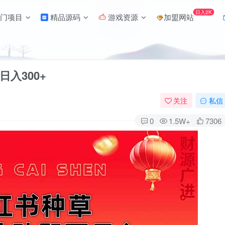
日入2K
门项目
精品源码
游戏资源
加盟网站
入300+
关注
私信
0
1.5W+
7306