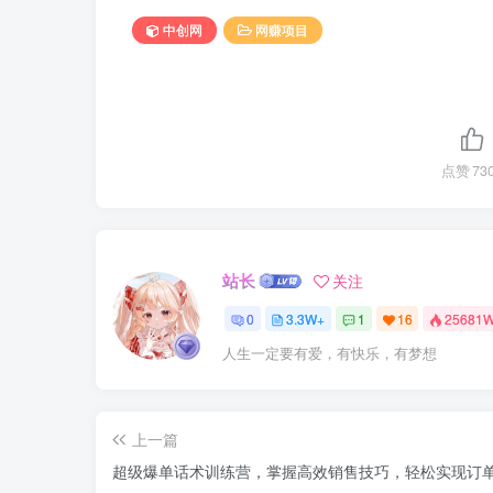
中创网
网赚项目
点赞
73
站长
关注
0
3.3W+
1
16
25681
人生一定要有爱，有快乐，有梦想
上一篇
超级爆单话术训练营，掌握高效销售技巧，轻松实现订