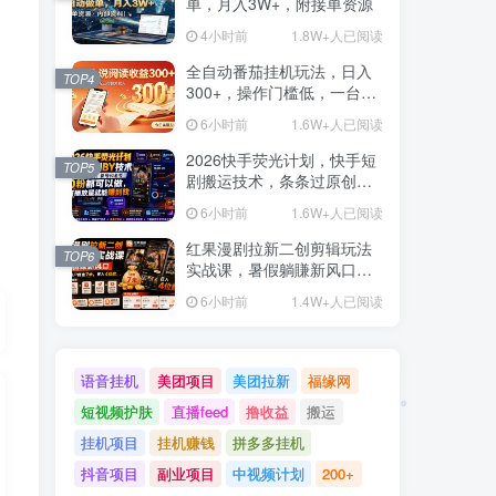
单，月入3W+，附接单资源
4小时前
1.8W+人已阅读
全自动番茄挂机玩法，日入
TOP4
300+，操作门槛低，一台电
脑即可开展
6小时前
1.6W+人已阅读
2026快手荧光计划，快手短
TOP5
剧搬运技术，条条过原创，
新号和老号0粉都可以做，有
6小时前
1.6W+人已阅读
播放量就能賺到钱
红果漫剧拉新二创剪辑玩法
TOP6
实战课，暑假躺賺新风口，
单个新用户佣金7米，日入4
6小时前
1.4W+人已阅读
位数(更新0808)
语音挂机
美团项目
美团拉新
福缘网
短视频护肤
直播feed
撸收益
搬运
挂机项目
挂机赚钱
拼多多挂机
抖音项目
副业项目
中视频计划
200+