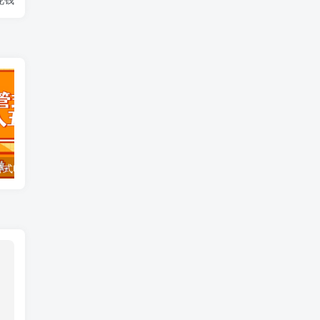
全自动闲鱼托管式电商带货 轻松实现月入五位数
小红书 巧用跳板思维 每日暴力引流400＋精准创业粉 小白福音 效果拉满…