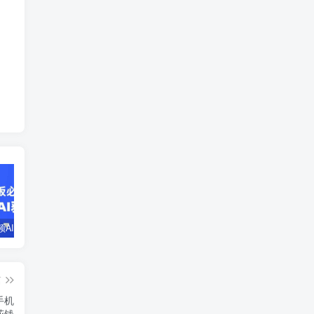
企业短视频AI获客霸屏流量课，6步短视频+AI突围法，3大霸屏抢客策略
小说推文全部玩法教学，0粉丝发布视频就可以产生收益，真正0门槛
蛋花小说推文项目，0粉即可变现，新人搬运实操教程
篇
手机
花钱