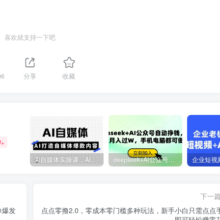
喜欢就支持一下吧
06
分享
收藏
W+
Ai自媒体实操课，AI打造自媒体爆款内容
deepseek+AI公众号自动挣钱，轻松月入过W，手机电脑都可做
下一
单爆发
点点零撸2.0，零成本零门槛多种玩法，新手小白只需点点
即可轻松赚零