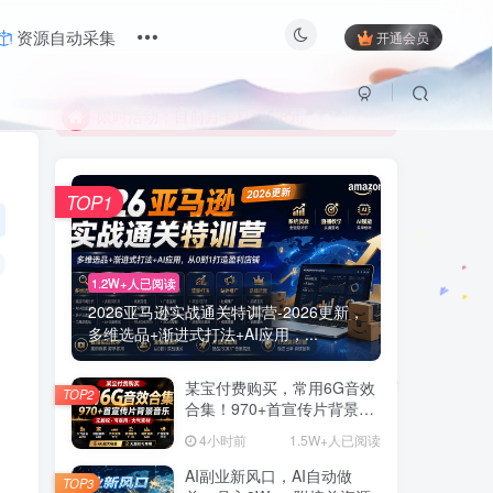
资源自动采集
开通会员
限时活动；目前月卡只需6.8元
有问题联系及时联系站长
限时活动；目前月卡只需6.8元
有问题联系及时联系站长
TOP1
1.2W+人已阅读
2026亚马逊实战通关特训营-2026更新，
多维选品+渐进式打法+AI应用，...
某宝付费购买，常用6G音效
TOP2
合集！970+首宣传片背景音
乐，无版权可商用大气素
4小时前
1.5W+人已阅读
材，分类清晰，高质量内容
AI副业新风口，AI自动做
TOP3