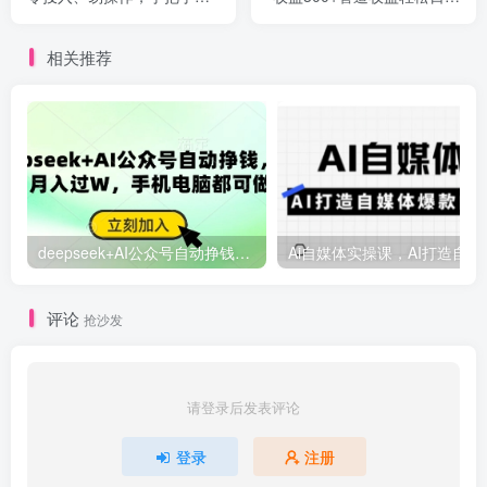
造风口副业项目
1000+
相关推荐
deepseek+AI公众号自动挣钱，轻松月入过W，手机电脑都可做
Ai自媒体
评论
抢沙发
请登录后发表评论
登录
注册