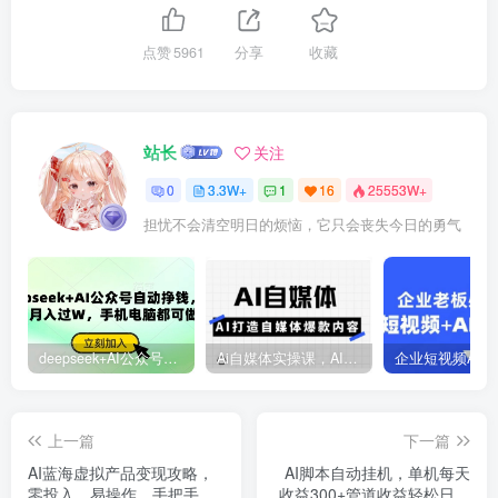
点赞
5961
分享
收藏
站长
关注
0
3.3W+
1
16
25553W+
担忧不会清空明日的烦恼，它只会丧失今日的勇气
deepseek+AI公众号自动挣钱，轻松月入过W，手机电脑都可做
Ai自媒体实操课，AI打造自媒体爆款内容
上一篇
下一篇
AI蓝海虚拟产品变现攻略，
AI脚本自动挂机，单机每天
零投入、易操作，手把手打
收益300+管道收益轻松日入