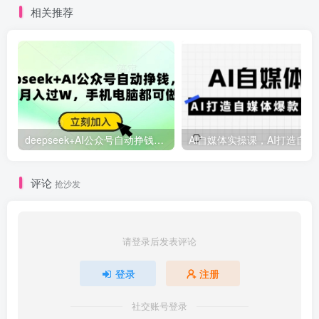
相关推荐
deepseek+AI公众号自动挣钱，轻松月入过W，手机电脑都可做
Ai自媒体
评论
抢沙发
请登录后发表评论
登录
注册
社交账号登录