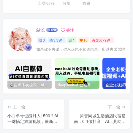
点赞
6578
分享
收藏
站长
关注
0
3.3W+
1
16
25679W+
如果你不去试，你永远也不知道结果，所以去试试吧
Ai自媒体实操课，AI打造自媒体爆款内容
deepseek+AI公众号自动挣钱，轻松月入过W，手机电脑都可做
上一篇
下一篇
小白单号也能月入1500？AI
抖音同城生活酒店民宿指
一键搞定旅游视频，最新携
南，0-1做抖音，AI工具助力
程搬砖教程
精准流量，提升转化率