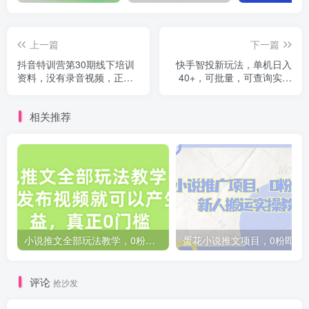
上一篇
下一篇
抖音特训营第30期线下培训
快手智投新玩法，单机日入
资料，没有录音视频，正版
40+，可批量，可查询实时
整理的脑图资料及学员总结
收益，收益日结24小...
核心点
相关推荐
小说推文全部玩法教学，0粉丝发布视频就可以产生收益，真正0门槛
蛋花小说推文项目，0粉即
评论
抢沙发