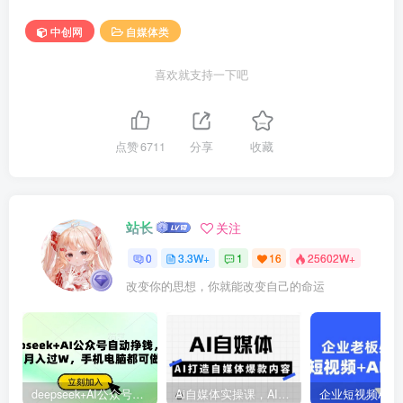
中创网
自媒体类
喜欢就支持一下吧
点赞
6711
分享
收藏
站长
关注
0
3.3W+
1
16
25602W+
改变你的思想，你就能改变自己的命运
deepseek+AI公众号自动挣钱，轻松月入过W，手机电脑都可做
Ai自媒体实操课，AI打造自媒体爆款内容