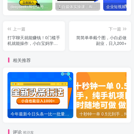
deepseek+AI公众号自动挣钱，轻松月入过W，手机电脑都可做
Ai自媒体实操课，AI打造自媒体爆款内容
上一篇
下一篇
打字聊天就能赚钱！0门槛手
简简单单截个图，小白必做
机就能操作，小白宝妈学生
副业，日入200+
都能做!
相关推荐
今年最新今日头条一比一批量搬砖，小白也可以日赚千元
十秒钟一单 0.5元
评论
抢沙发