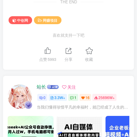
THE END
中创网
网赚项目
喜欢就支持一下吧
点赞
5993
分享
收藏
站长
关注
0
3.3W+
1
16
25696W+
当我们懂得珍惜平凡的幸福时，就已经成了人生的赢家