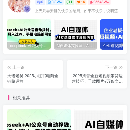
0
3.3W+
1
16
25648W+
上天只会安排的快乐的结局。如果不快乐，说明还不是最后结局
deepseek+AI公众号自动挣钱，轻松月入过W，手机电脑都可做
Ai自媒体实操课，AI打造自媒体爆款内容
上一篇
下一篇
天诺老吴·2025小红书电商全
2025抖音全新短视频带货运
链路运营
营技巧，千款图片+万条文案
+详细视频课程，零基础学习
短视频带货
相关推荐