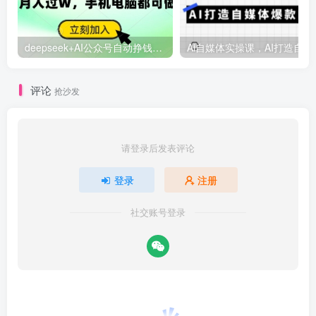
deepseek+AI公众号自动挣钱，轻松月入过W，手机电脑都可做
Ai自媒体
评论
抢沙发
请登录后发表评论
登录
注册
社交账号登录