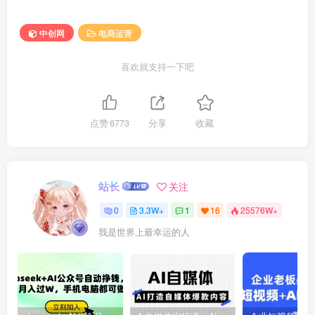
中创网
电商运营
喜欢就支持一下吧
点赞
6773
分享
收藏
站长
关注
0
3.3W+
1
16
25576W+
我是世界上最幸运的人