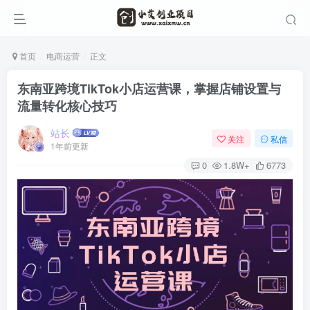
首页
电商运营
正文
东南亚跨境TikTok小店运营课，掌握店铺设置与
流量转化核心技巧
站长
关注
私信
1年前更新
0
1.8W+
6773