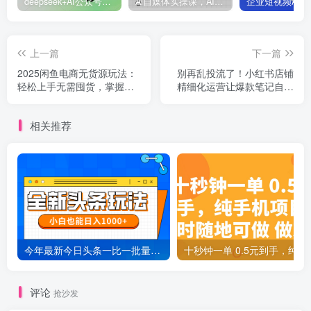
deepseek+AI公众号自动挣钱，轻松月入过W，手机电脑都可做
Ai自媒体实操课，AI打造自媒体爆款内容
上一篇
下一篇
2025闲鱼电商无货源玩法：
别再乱投流了！小红书店铺
轻松上手无需囤货，掌握核
精细化运营让爆款笔记自己
心技巧快速出单
涨粉的底层逻辑​，日入1k
相关推荐
今年最新今日头条一比一批量搬砖，小白也可以日赚千元
十秒钟一单 0.5元
评论
抢沙发