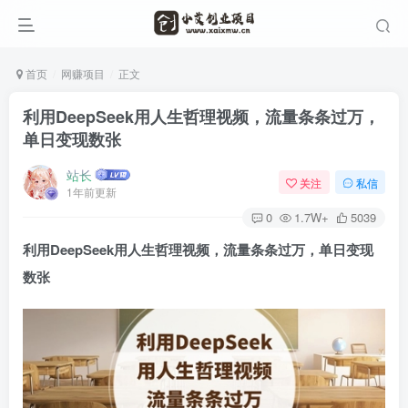
首页
网赚项目
正文
利用DeepSeek用人生哲理视频，流量条条过万，
单日变现数张
站长
关注
私信
1年前更新
0
1.7W+
5039
利用
DeepSeek
用人生哲理视频，流量条条过万，单日变现
数张