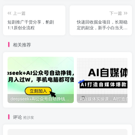
上一篇
下一篇
短剧推广干货分享，豹剧
快递回收掘金项目，长期稳
1:1原创全流程
定的副业，新手小白当天上
手，轻松日入几张【揭秘】
相关推荐
deepseek+AI公众号自动挣钱，轻松月入过W，手机电脑都可做
Ai自媒体
评论
抢沙发