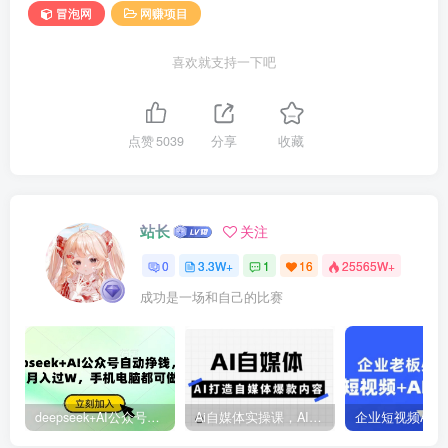
冒泡网
网赚项目
喜欢就支持一下吧
点赞
5039
分享
收藏
站长
关注
0
3.3W+
1
16
25565W+
成功是一场和自己的比赛
deepseek+AI公众号自动挣钱，轻松月入过W，手机电脑都可做
Ai自媒体实操课，AI打造自媒体爆款内容