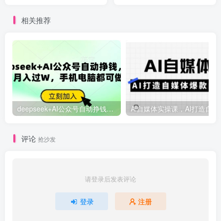
说话！单日收益1000+！
13技法助你零样品带货
相关推荐
deepseek+AI公众号自动挣钱，轻松月入过W，手机电脑都可做
Ai自媒体
评论
抢沙发
请登录后发表评论
登录
注册