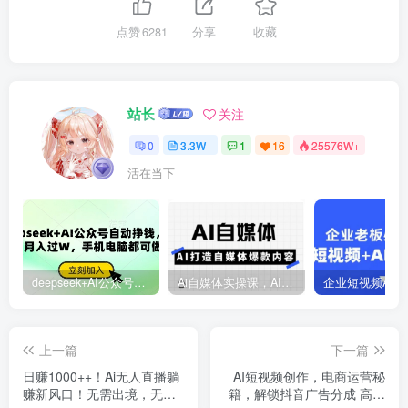
点赞
6281
分享
收藏
站长
关注
0
3.3W+
1
16
25576W+
活在当下
deepseek+AI公众号自动挣钱，轻松月入过W，手机电脑都可做
Ai自媒体实操课，AI打造自媒体爆款内容
上一篇
下一篇
日赚1000++！Ai无人直播躺
AI短视频创作，电商运营秘
赚新风口！无需出境，无需
籍，解锁抖音广告分成 高清