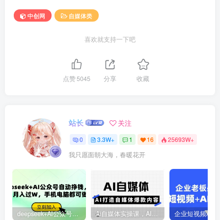
中创网
自媒体类
喜欢就支持一下吧
点赞
5045
分享
收藏
站长
关注
0
3.3W+
1
16
25693W+
我只愿面朝大海，春暖花开
deepseek+AI公众号自动挣钱，轻松月入过W，手机电脑都可做
Ai自媒体实操课，AI打造自媒体爆款内容