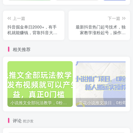
上一篇
下一篇
抖音掘金单日2000+，有手
最新抖音热门起号技术，独
机就能赚钱，背靠抖音大厂
家教学涨粉起号，操作简
提现稳定安全无风险
单，包落地包变现
相关推荐
小说推文全部玩法教学，0粉丝发布视频就可以产生收益，真正0门槛
蛋花小说推文项目，0粉即
评论
抢沙发