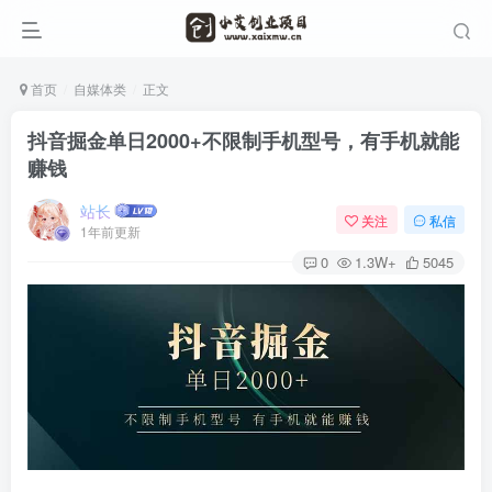
首页
自媒体类
正文
抖音掘金单日2000+不限制手机型号，有手机就能
赚钱
站长
关注
私信
1年前更新
0
1.3W+
5045