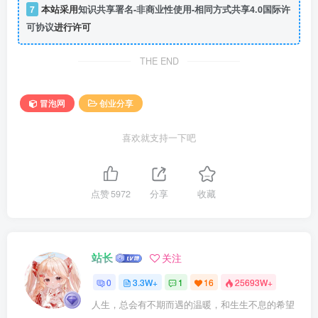
7
本站采用
知识共享署名-非商业性使用-相同方式共享4.0国际许
可协议
进行许可
THE END
冒泡网
创业分享
喜欢就支持一下吧
点赞
5972
分享
收藏
站长
关注
0
3.3W+
1
16
25693W+
人生，总会有不期而遇的温暖，和生生不息的希望