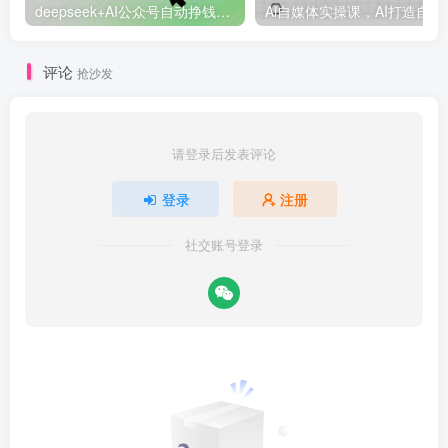
deepseek+AI公众号自动挣钱，轻松月入过W，手机电脑都可做
Ai自媒体
评论
抢沙发
请登录后发表评论
登录
注册
社交账号登录