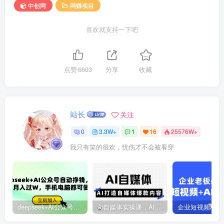
中创网
网赚项目
喜欢就支持一下吧
点赞
6603
分享
收藏
站长
关注
0
3.3W+
1
16
25576W+
我只有笑的很欢，忧伤才不会被看穿
deepseek+AI公众号自动挣钱，轻松月入过W，手机电脑都可做
Ai自媒体实操课，AI打造自媒体爆款内容