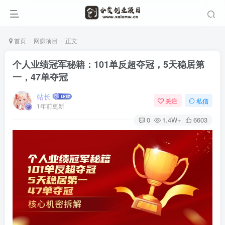
首页
网赚项目
正文
个人业绩冠军秘籍：101单反超夺冠，5天稳居第
一，47单夺冠
站长
关注
私信
1年前更新
0
1.4W+
6603