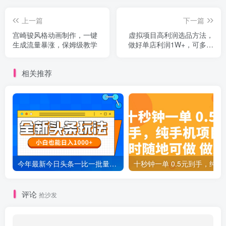
上一篇
下一篇
宫崎骏风格动画制作，一键
虚拟项目高利润选品方法，
生成流量暴涨，保姆级教学
做好单店利润1W+，可多店
倍增利润
相关推荐
今年最新今日头条一比一批量搬砖，小白也可以日赚千元
十秒钟一单 0.5元
评论
抢沙发