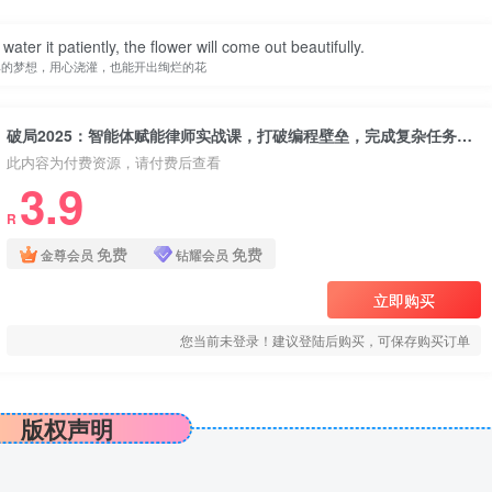
water it patiently, the flower will come out beautifully.
单的梦想，用心浇灌，也能开出绚烂的花
破局2025：智能体赋能律师实战课，打破编程壁垒，完成复杂任务，沉淀专属知识，赋能律师实务
此内容为付费资源，请付费后查看
3.9
R
免费
免费
金尊会员
钻耀会员
立即购买
您当前未登录！建议登陆后购买，可保存购买订单
版权声明