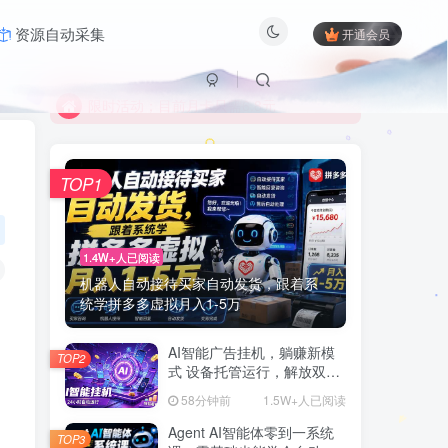
限时活动；目前月卡只需6.8元
资源自动采集
开通会员
有问题联系及时联系站长
限时活动；目前月卡只需6.8元
有问题联系及时联系站长
TOP1
1.4W+人已阅读
机器人自动接待买家自动发货，跟着系
统学拼多多虚拟月入1-5万
AI智能广告挂机，躺赚新模
TOP2
式 设备托管运行，解放双手
持续变现
58分钟前
1.5W+人已阅读
Agent AI智能体零到一系统
TOP3