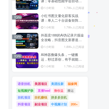
课；零基础也能学会自动化
实战，从核心概念到Coze工
1小时前
1.7W+人已阅读
作流搭建完整覆盖
小红书图文量化获客实战
TOP4
课：单人二十台设备矩阵搭
建，标准化流程高效批量引
1小时前
1.7W+人已阅读
流获客
外面卖188的AI伪记录片掘金
TOP5
全攻略，抖音图文新赛道，
轻松涨粉变现，拿创作者伙
1小时前
1.8W+人已阅读
伴计划收益【文档】
AI神器撸爆头条，一键搬
TOP6
运，秒过原创，有手就能
做，每天稳定200+【揭秘】
1小时前
1.7W+人已阅读
语音挂机
美团项目
美团拉新
福缘网
短视频护肤
直播feed
撸收益
搬运
挂机项目
挂机赚钱
拼多多挂机
抖音项目
副业项目
中视频计划
200+