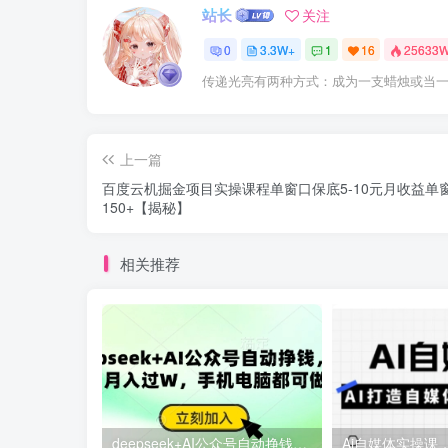
站长
关注
0
3.3W+
1
16
25633
传递光亮有两种方式：成为一支蜡烛或当
上一篇
百度云机掘金项目实操课程单窗口保底5-10元月收益单
150+【揭秘】
相关推荐
deepseek+AI公众号自动挣钱，轻松月入过W，手机电脑都可做