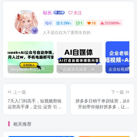
站长
关注
0
3.3W+
1
16
25598W+
人不是仅仅为了爱而生存的
deepseek+AI公众号自动挣钱，轻松月入过W，手机电脑都可做
Ai自媒体实操课，AI打造自媒体爆款内容
上一篇
下一篇
7天入门到高手，短视频剪辑
拼多多日销千单训练营，从0
运营高手课，定位 运营 引|
开始带你做好拼多多，让日
流 变现，0基础小白一学就
销千单可以快速复制(更新25
会
年4月)
相关推荐