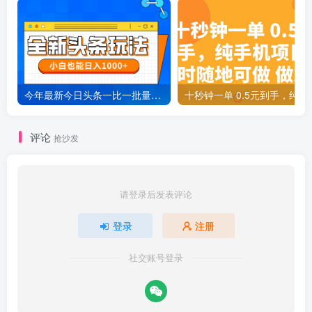
今年最新今日头条一比一批量搬砖，小白也可以日赚千元
十秒钟一单 0.5元
评论
抢沙发
请登录后发表评论
登录
注册
社交账号登录