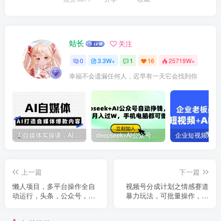
站长
关注
0
3.3W+
1
16
25719W+
幸福不会遗漏任何人，迟早有一天它会找到你
Ai自媒体实操课，AI打造自媒体爆款内容
deepseek+AI公众号自动挣钱，轻松月入过W，手机电脑都可做
上一篇
下一篇
懒人项目，多平台操作全自
视频号分成计划之情感赛道
动运行，头条，公众号，下
暴力玩法，可批量操作，保
班实操5分钟日入500+
姆级教学