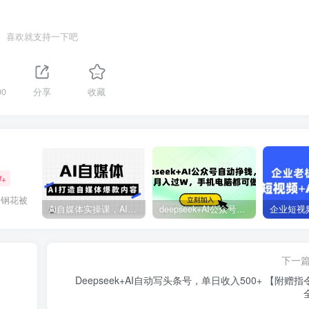
喜欢就支持一下吧
00
分享
收藏
W+
的钢花被
Ai自媒体实操课，AI打造自媒体爆款内容
deepseek+AI公众号自动挣钱，轻松月入过W，手机电脑都可做
下一
Deepseek+AI自动写头条号，单日收入500+ 【附赠指