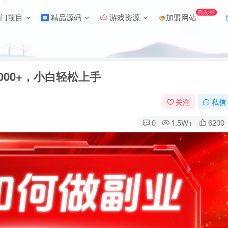
日入2K
门项目
精品源码
游戏资源
加盟网站
000+，小白轻松上手
关注
私信
0
1.5W+
6200