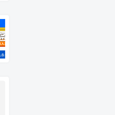
今年最新今日头条一比一批量搬砖，小白也可以日赚千元
十秒钟一单 0.5元到手，纯手机项目 随时随地可做 做就有