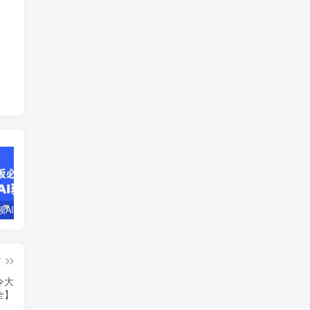
企业短视频AI获客霸屏流量课，6步短视频+AI突围法，3大霸屏抢客策略
小说推文全部玩法教学，0粉丝发布视频就可以产生收益，真正0门槛
蛋花小说推文项目，0粉即可变现，新人搬运实操教程
篇
令大
全】