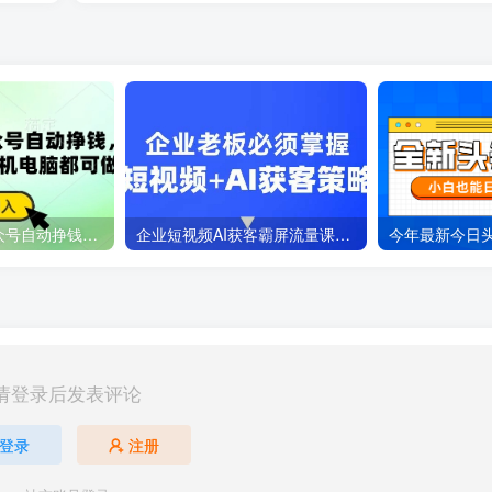
deepseek+AI公众号自动挣钱，轻松月入过W，手机电脑都可做
企业短视频AI获客霸屏流量课，6步短视频+AI突围法，3大霸屏抢客策略
请登录后发表评论
登录
注册