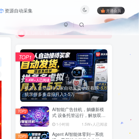
资源自动采集
开通会员
限时活动；目前月卡只需6.8元
有问题联系及时联系站长
限时活动；目前月卡只需6.8元
有问题联系及时联系站长
TOP1
1.4W+人已阅读
机器人自动接待买家自动发货，跟着系
统学拼多多虚拟月入1-5万
AI智能广告挂机，躺赚新模
TOP2
式 设备托管运行，解放双手
持续变现
1小时前
1.5W+人已阅读
Agent AI智能体零到一系统
TOP3