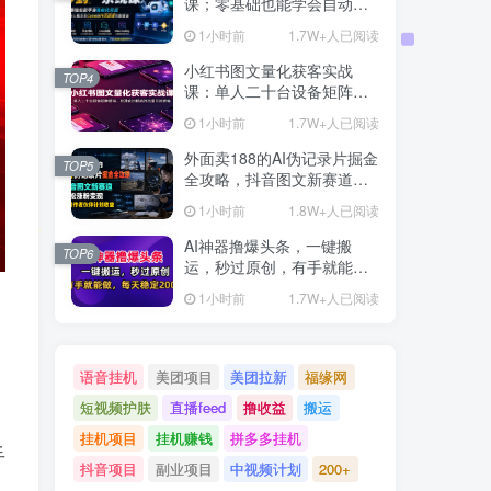
课；零基础也能学会自动化
实战，从核心概念到Coze工
1小时前
1.7W+人已阅读
作流搭建完整覆盖
小红书图文量化获客实战
TOP4
课：单人二十台设备矩阵搭
建，标准化流程高效批量引
1小时前
1.7W+人已阅读
流获客
外面卖188的AI伪记录片掘金
TOP5
全攻略，抖音图文新赛道，
轻松涨粉变现，拿创作者伙
1小时前
1.8W+人已阅读
伴计划收益【文档】
AI神器撸爆头条，一键搬
TOP6
运，秒过原创，有手就能
做，每天稳定200+【揭秘】
1小时前
1.7W+人已阅读
语音挂机
美团项目
美团拉新
福缘网
短视频护肤
直播feed
撸收益
搬运
挂机项目
挂机赚钱
拼多多挂机
手
抖音项目
副业项目
中视频计划
200+