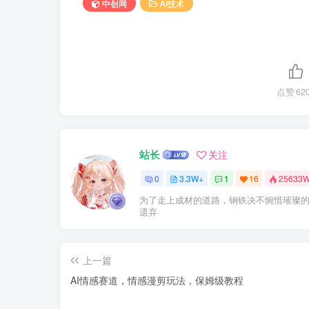
中创网
AI技术
点赞
62
站长
关注
0
3.3W+
1
16
25633
为了走上成材的道路，钢铁决不惋惜璀璨
遗弃
上一篇
AI情感赛道，情感漫剪玩法，保姆级教程