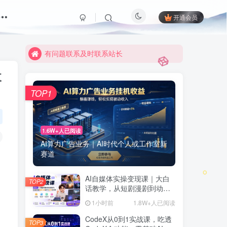
限时活动；目前月卡只需6.8元
开通会员
有问题联系及时联系站长
限时活动；目前月卡只需6.8元
有问题联系及时联系站长
收
TOP1
1.6W+人已阅读
AI算力广告业务｜AI时代个人或工作室新
赛道
AI自媒体实操变现课｜大白
TOP2
话教学，从短剧漫剧到动画
制作，零基础也能掌握爆款
1小时前
1.8W+人已阅读
内容创作与变现全流程
CodeX从0到1实战课，吃透
TOP3