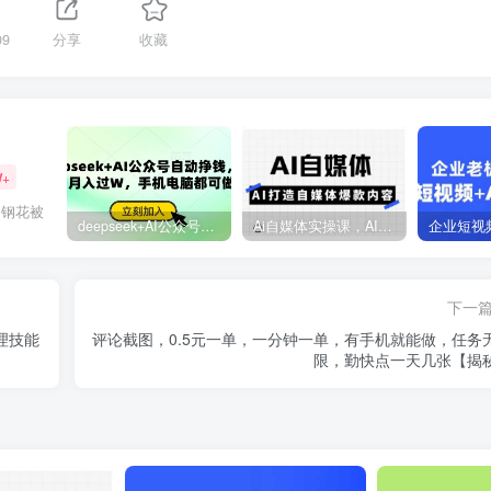
09
分享
收藏
W+
的钢花被
deepseek+AI公众号自动挣钱，轻松月入过W，手机电脑都可做
Ai自媒体实操课，AI打造自媒体爆款内容
下一
理技能
评论截图，0.5元一单，一分钟一单，有手机就能做，任务
限，勤快点一天几张【揭