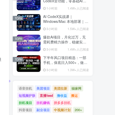
CodeX全功能，零基础AI开
发实战，从部署到高阶项目
1小时前
1.4W+人已阅读
一键落地
AI CodeX实战课｜
TOP4
Windows/Mac 本地部署｜
API 对接调通｜Skill 自制｜
3小时前
1.5W+人已阅读
漫剧剪辑｜网站 VR 项目｜
AI项目落地全教程
爆款Ai项目，月化过万，无
TOP5
需耗费精力操作，稳健实现
每月增收
3小时前
1.4W+人已阅读
下半年风口项目精选：一部
但
TOP6
手机，保底日入500+，做就
有收益，长期稳定！【揭
3小时前
1.3W+人已阅读
秘】
语音挂机
美团项目
美团拉新
福缘网
短视频护肤
直播feed
撸收益
搬运
挂机项目
挂机赚钱
拼多多挂机
抖音项目
副业项目
中视频计划
200+