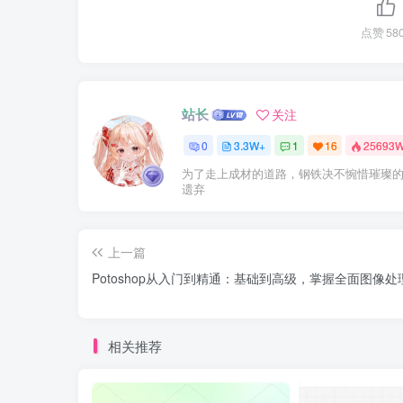
点赞
58
站长
关注
0
3.3W+
1
16
25693
为了走上成材的道路，钢铁决不惋惜璀璨
遗弃
上一篇
Potoshop从入门到精通：基础到高级，掌握全面图像处
相关推荐