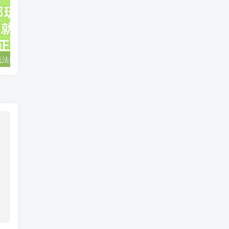
小说推文全部玩法教学，0粉丝发布视频就可以产生收益，真正0门槛
蛋花小说推文项目，0粉即可变现，新人搬运实操教程