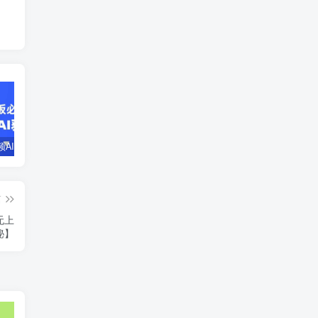
企业短视频AI获客霸屏流量课，6步短视频+AI突围法，3大霸屏抢客策略
小说推文全部玩法教学，0粉丝发布视频就可以产生收益，真正0门槛
蛋花小说推文项目，0粉即可变现，新人搬运实操教程
篇
无上
秘】