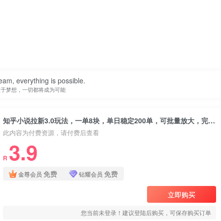
eam, everything is possible.
敢于梦想，一切都将成为可能
知乎小说拉新3.0玩法，一单8块，单日稳定200单，可批量放大，完美实现睡后收入!
此内容为付费资源，请付费后查看
3.9
R
免费
免费
金尊会员
钻耀会员
立即购买
您当前未登录！建议登陆后购买，可保存购买订单