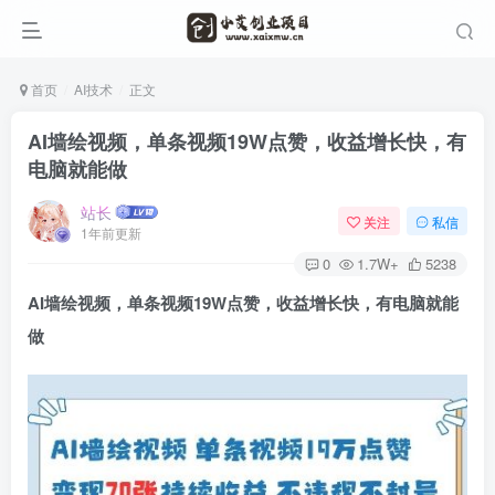
首页
AI技术
正文
AI墙绘视频，单条视频19W点赞，收益增长快，有
电脑就能做
站长
关注
私信
1年前更新
0
1.7W+
5238
AI墙绘视频，单条视频19W点赞，收益增长快，有电脑就能
做