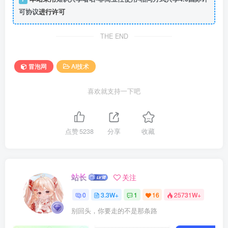
可协议
进行许可
THE END
冒泡网
AI技术
喜欢就支持一下吧
点赞
5238
分享
收藏
站长
关注
0
3.3W+
1
16
25731W+
别回头，你要走的不是那条路