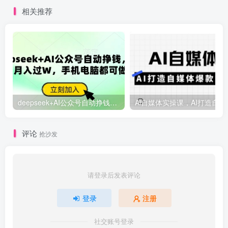
相关推荐
deepseek+AI公众号自动挣钱，轻松月入过W，手机电脑都可做
Ai自媒体
评论
抢沙发
请登录后发表评论
登录
注册
社交账号登录