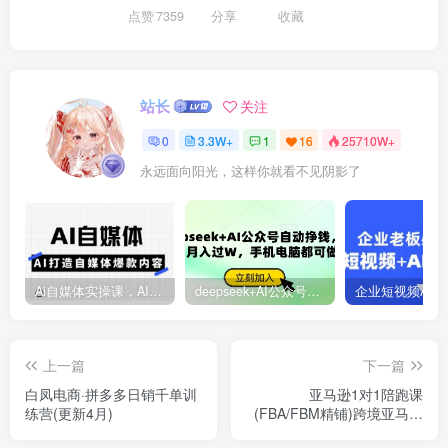
点赞
7359
分享
收藏
站长
关注
0
3.3W+
1
16
25710W+
永远面向阳光，这样你就看不见阴影了
Ai自媒体实操课，AI打造自媒体爆款内容
deepseek+AI公众号自动挣钱，轻松月入过W，手机电脑都可做
上一篇
下一篇
白凤电商·拼多多日销千单训
亚马逊1对1陪跑课
练营(更新4月)
(FBA/FBM精铺)跨境亚马逊
教程