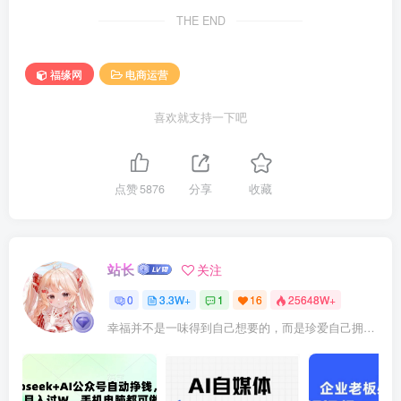
THE END
福缘网
电商运营
喜欢就支持一下吧
点赞
5876
分享
收藏
站长
关注
0
3.3W+
1
16
25648W+
幸福并不是一味得到自己想要的，而是珍爱自己拥有的