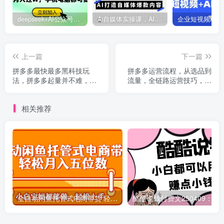
deepseek+AI公众号自动挣钱，轻松月入过W，手机电脑都可做
Ai自媒体实操课，AI打造自媒体爆款内容
上一篇
下一篇
拼多多最快最多黑科技玩
拼多多运营流程，从选品到
法，拼多多起量并不难，难
流量，全链路运营技巧，助
的是没有一套完整的sop流
力店铺爆单
程，一起爆单!
相关推荐
全自动闲鱼托管式电商带货 轻松实现月入五位数
酷酷说钱付费文250409：零投入小白