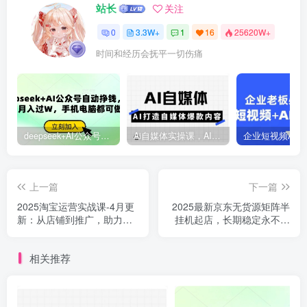
站长
关注
0
3.3W+
1
16
25620W+
时间和经历会抚平一切伤痛
deepseek+AI公众号自动挣钱，轻松月入过W，手机电脑都可做
Ai自媒体实操课，AI打造自媒体爆款内容
上一篇
下一篇
2025淘宝运营实战课-4月更
2025最新京东无货源矩阵半
新：从店铺到推广，助力店
挂机起店，长期稳定永不限
铺流量提升与销售增长
流!
相关推荐