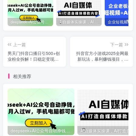
deepseek+AI公众号自动挣钱，轻松月入过W，手机电脑都可做
Ai自媒体实操课，AI打造自媒体爆款内容
上一篇
下一篇
男天门抖音口播日引500+创
抖音官方小游戏2025全网最
业粉全拆解！日稳定变现
新玩法，暴利赚钱项目，单
500+，多种不出镜玩法...
机日入2000+
相关推荐
deepseek+AI公众号自动挣钱，轻松月入过W，手机电脑都可做
Ai自媒体