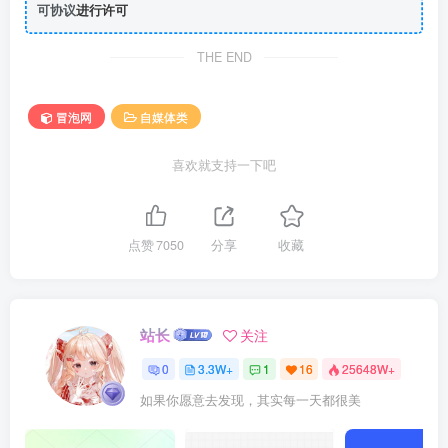
可协议
进行许可
THE END
冒泡网
自媒体类
喜欢就支持一下吧
点赞
7050
分享
收藏
站长
关注
0
3.3W+
1
16
25648W+
如果你愿意去发现，其实每一天都很美