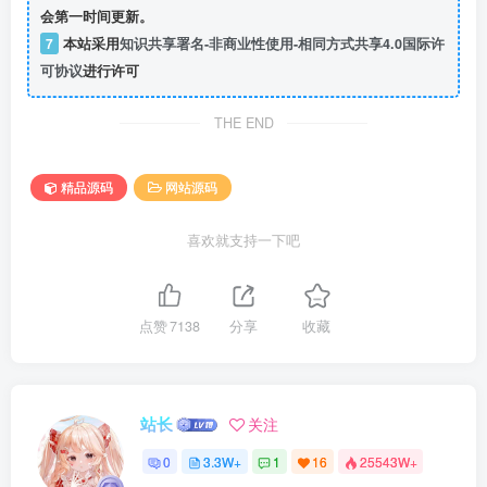
会第一时间更新。
7
本站采用
知识共享署名-非商业性使用-相同方式共享4.0国际许
可协议
进行许可
THE END
精品源码
网站源码
喜欢就支持一下吧
点赞
7138
分享
收藏
站长
关注
0
3.3W+
1
16
25543W+