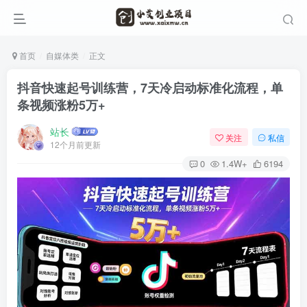
首页
自媒体类
正文
抖音快速起号训练营，7天冷启动标准化流程，单
条视频涨粉5万+
站长
关注
私信
12个月前更新
0
1.4W+
6194