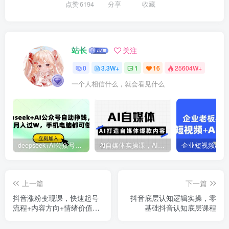
点赞
6194
分享
收藏
站长
关注
0
3.3W+
1
16
25604W+
一个人相信什么，就会看见什么
deepseek+AI公众号自动挣钱，轻松月入过W，手机电脑都可做
Ai自媒体实操课，AI打造自媒体爆款内容
上一篇
下一篇
抖音涨粉变现课，快速起号
抖音底层认知逻辑实操，零
流程+内容方向+情绪价值构
基础抖音认知底层课程
建与百万流量撬动方法