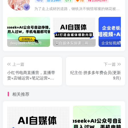
为了走上成材的道路，钢铁决不惋惜璀璨的钢花被遗弃
deepseek+AI公众号自动挣钱，轻松月入过W，手机电脑都可做
Ai自媒体实操课，AI打造自媒体爆款内容
上一篇
下一篇
小红书电商直播营，直播带
纪主任·拼多多年费会员(更新
货+店铺运营+笔记运营=全
9月)
电商
相关推荐