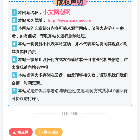
版权声明
小艾网创网
1
本网站名称：
2
本站永久网址：
http://www.xaixmw.cn/
3
本网站的文章部分内容可能来源于网络，仅供大家学习与参
考，如有侵权，请联系站长进行删除处理。
4
本站一切资源不代表本站立场，并不代表本站赞同其观点和对
其真实性负责。
5
本站一律禁止以任何方式发布或转载任何违法的相关信息，访
客发现请向站长举报
6
本站资源大多存储在云盘，如发现链接失效，请联系我们我们
会第一时间更新。
7
本站采用
知识共享署名-非商业性使用-相同方式共享4.0国际许
可协议
进行许可
THE END
福缘网
搬砖项目