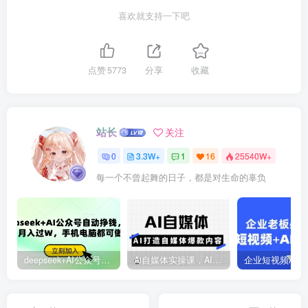
喜欢就支持一下吧
点赞
5773
分享
收藏
站长
关注
0
3.3W+
1
16
25540W+
每一个不曾起舞的日子，都是对生命的辜负
deepseek+AI公众号自动挣钱，轻松月入过W，手机电脑都可做
Ai自媒体实操课，AI打造自媒体爆款内容