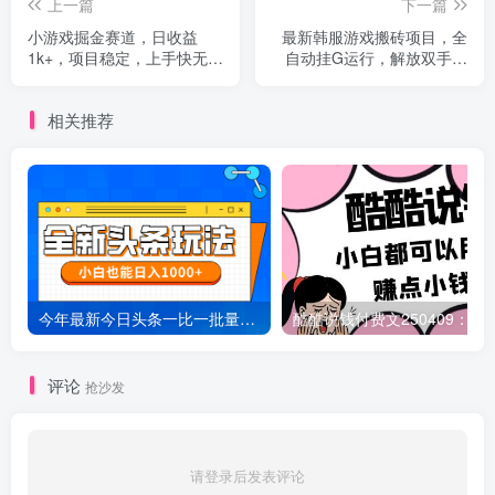
上一篇
下一篇
小游戏掘金赛道，日收益
最新韩服游戏搬砖项目，全
1k+，项目稳定，上手快无难
自动挂G运行，解放双手，
度，0门槛人人可做【揭秘】
无脑打金适合新手小白，单
机日入1k【揭秘】
相关推荐
今年最新今日头条一比一批量搬砖，小白也可以日赚千元
酷酷说钱付费文250409：零投入小白
评论
抢沙发
请登录后发表评论