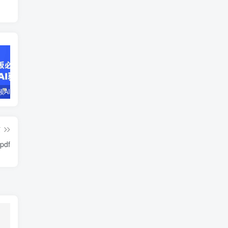
企业短视频AI获客霸屏流量课，6步短视频+AI突围法，3大霸屏抢客策略
小说推文全部玩法教学，0粉丝发布视频就可以产生收益，真正0门槛
蛋花小说推文项目，0粉即可变现，新人搬运实操教程
篇
df