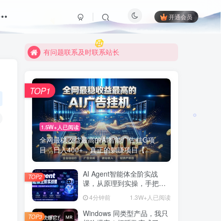
开通会员
有问题联系及时联系站长
限时活动
TOP1
1.5W+人已阅读
全网最稳收益最高的AI智能广告挂G项
目，日入400+，真正的躺賺项目【...
AI Agent智能体全阶实战
TOP2
课，从原理到实操，手把手
搭建可自动运行的AI Agent
4分钟前
1.3W+人已阅读
Windows 同类型产品，我只
TOP3