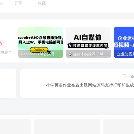
65
分享
收藏
W+
错群星了
deepseek+AI公众号自动挣钱，轻松月入过W，手机电脑都可做
Ai自媒体实操课，AI打造自媒体爆款内容
下一
小学英语作业布置出题网站源码支持打印和生成p