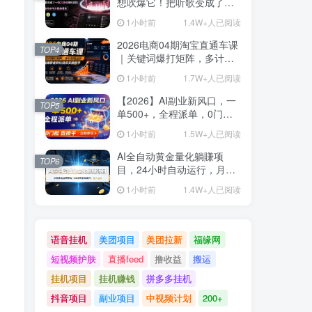
想吹爆它！把听歌变成了一
场沉浸式视听现场，支持多
1小时前
1.4W+人已阅读
平台歌单播放 Mineradio
2026电商04期淘宝直通车课
TOP4
｜关键词爆打矩阵，多计划
低出价，新品爆款差异化投
1小时前
1.7W+人已阅读
放实操教学
【2026】AI副业新风口，一
TOP5
单500+，全程派单，0门槛
直接干
1小时前
1.5W+人已阅读
AI全自动黄金量化躺賺项
TOP6
目，24小时自动运行，月入
2W！
1小时前
1.4W+人已阅读
语音挂机
美团项目
美团拉新
福缘网
短视频护肤
直播feed
撸收益
搬运
挂机项目
挂机赚钱
拼多多挂机
抖音项目
副业项目
中视频计划
200+