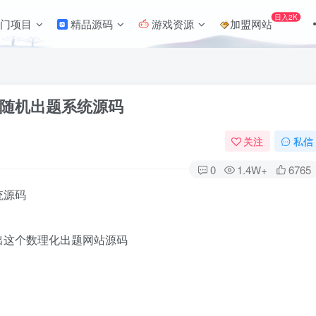
日入2K
门项目
精品源码
游戏资源
加盟网站
随机出题系统源码
关注
私信
0
1.4W+
6765
统源码
出这个数理化出题网站源码