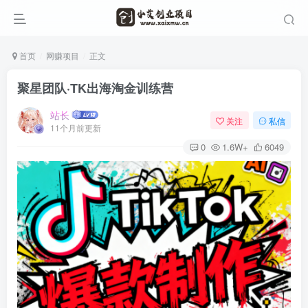
首页
网赚项目
正文
聚星团队·TK出海淘金训练营
站长
关注
私信
11个月前更新
0
1.6W+
6049