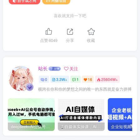
自学成才网
网赚项目
喜欢就支持一下吧
点赞
6049
分享
收藏
站长
关注
0
3.3W+
1
16
25604W+
横跨在你和你的梦想之间的唯一的东西就是奋力拼搏
deepseek+AI公众号自动挣钱，轻松月入过W，手机电脑都可做
Ai自媒体实操课，AI打造自媒体爆款内容