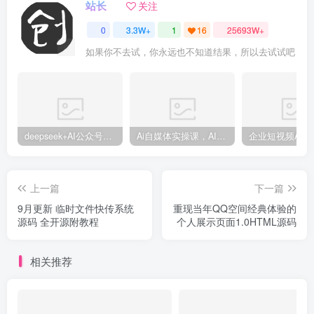
站长
关注
0
3.3W+
1
16
25693W+
如果你不去试，你永远也不知道结果，所以去试试吧
deepseek+AI公众号自动挣钱，轻松月入过W，手机电脑都可做
Ai自媒体实操课，AI打造自媒体爆款内容
上一篇
下一篇
9月更新 临时文件快传系统
重现当年QQ空间经典体验的
源码 全开源附教程
个人展示页面1.0HTML源码
相关推荐