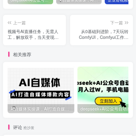
deepseek+AI公众号自动挣钱，轻松月入过W，手机电脑都可做
Ai自媒体实操课，AI打造自媒体爆款内容
上一篇
下一篇
视频号AI直播任务，无需人
从0基础到进阶，7天玩转
工，解放双手，当天变现
ComfyUI，Comfyui工作流
100+
+AI视频生成
相关推荐
Ai自媒体实操课，AI打造自媒体爆款内容
deep
评论
抢沙发