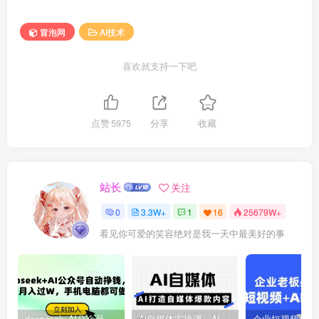
冒泡网
AI技术
喜欢就支持一下吧
点赞
5975
分享
收藏
站长
关注
0
3.3W+
1
16
25679W+
看见你可爱的笑容绝对是我一天中最美好的事