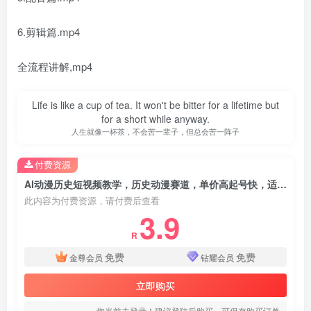
6.剪辑篇.mp4
全流程讲解,mp4
Life is like a cup of tea. It won't be bitter for a lifetime but
for a short while anyway.
人生就像一杯茶，不会苦一辈子，但总会苦一阵子
付费资源
AI动漫历史短视频教学，历史动漫赛道，单价高起号快，适合长期操作
此内容为付费资源，请付费后查看
3.9
R
免费
免费
金尊会员
钻耀会员
立即购买
您当前未登录！建议登陆后购买，可保存购买订单