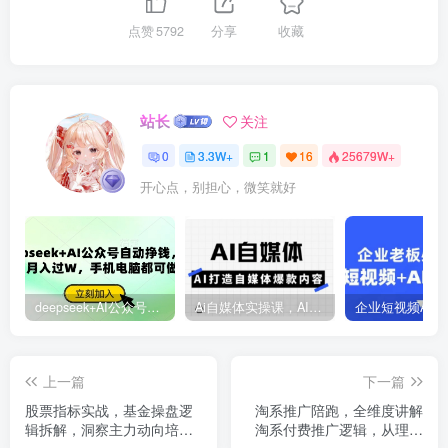
点赞
5792
分享
收藏
站长
关注
0
3.3W+
1
16
25679W+
开心点，别担心，微笑就好
deepseek+AI公众号自动挣钱，轻松月入过W，手机电脑都可做
Ai自媒体实操课，AI打造自媒体爆款内容
上一篇
下一篇
股票指标实战，基金操盘逻
淘系推广陪跑，全维度讲解
辑拆解，洞察主力动向培养
淘系付费推广逻辑，从理论
个股分析能力把握买卖时机
到实操，系统化助力店铺盈