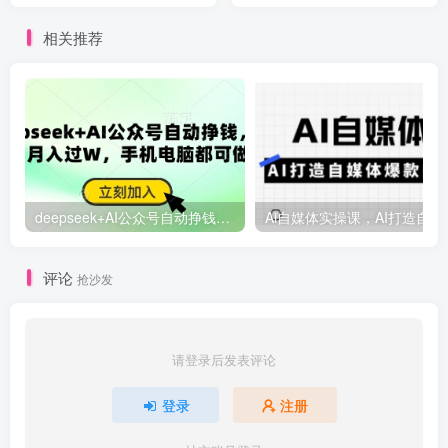
(更新)
利
相关推荐
deepseek+AI公众号自动挣钱，轻松月入过W，手机电脑都可做
Ai自媒体
评论
抢沙发
请登录后发表评论
登录
注册