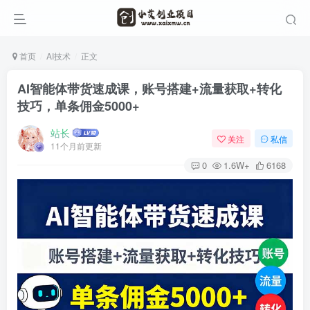
首页
AI技术
正文
AI智能体带货速成课，账号搭建+流量获取+转化
技巧，单条佣金5000+
站长
关注
私信
11个月前更新
0
1.6W+
6168