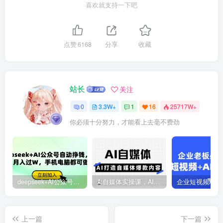
喜欢就支持一下吧
点赞
6168
分享
收藏
站长
关注
0
3.3W+
1
16
25717W+
你必须十分努力，才能看上去毫不费劲
deepseek+AI公众号自动挣钱，轻松月入过W，手机电脑都可做
Ai自媒体实操课，AI打造自媒体爆款内容
上一篇
下一篇