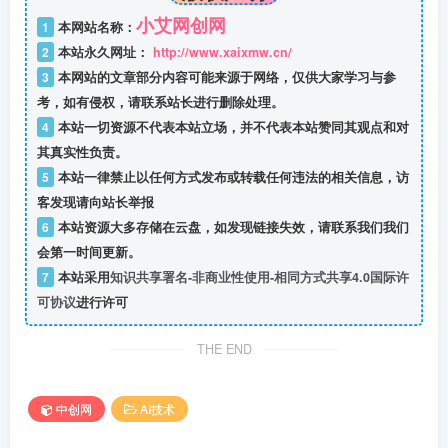
小艾网创网
1
本网站名称：
2
本站永久网址：
http://www.xaixmw.cn/
3
本网站的文章部分内容可能来源于网络，仅供大家学习与参
考，如有侵权，请联系站长进行删除处理。
4
本站一切资源不代表本站立场，并不代表本站赞同其观点和对
其真实性负责。
5
本站一律禁止以任何方式发布或转载任何违法的相关信息，访
客发现请向站长举报
6
本站资源大多存储在云盘，如发现链接失效，请联系我们我们
会第一时间更新。
7
本站采用
知识共享署名-非商业性使用-相同方式共享4.0国际许
可协议
进行许可
THE END
中创网
AI技术