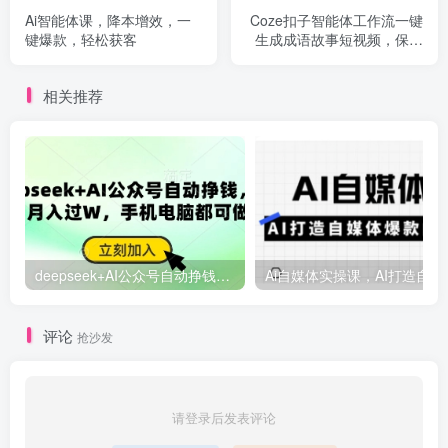
Ai智能体课，降本增效，一
Coze扣子智能体工作流一键
键爆款，轻松获客
生成成语故事短视频，保姆
级实战搭建教学
相关推荐
deepseek+AI公众号自动挣钱，轻松月入过W，手机电脑都可做
Ai自媒体
评论
抢沙发
请登录后发表评论