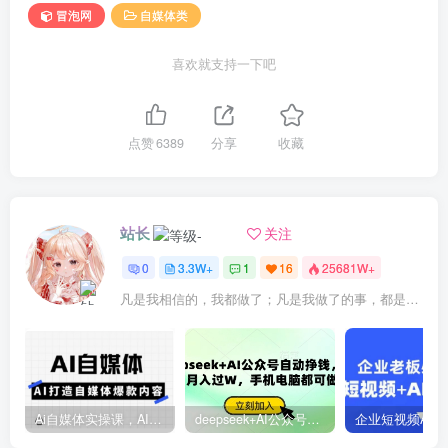
冒泡网
自媒体类
喜欢就支持一下吧
点赞
6389
分享
收藏
站长
关注
0
3.3W+
1
16
25681W+
凡是我相信的，我都做了；凡是我做了的事，都是全身心地投入去做的
Ai自媒体实操课，AI打造自媒体爆款内容
deepseek+AI公众号自动挣钱，轻松月入过W，手机电脑都可做