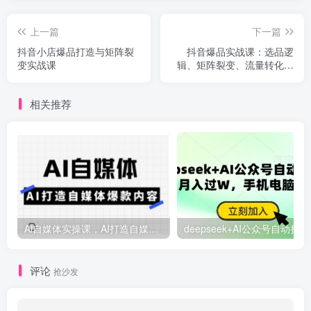
上一篇
下一篇
抖音小店爆品打造与矩阵裂
抖音爆品实战课：选品逻
变实战课
辑、矩阵裂变、流量转化，
14节课掌握月入百万秘籍
相关推荐
Ai自媒体实操课，AI打造自媒体爆款内容
deep
评论
抢沙发