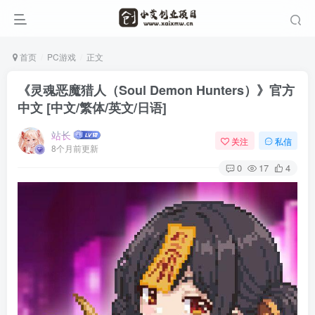
首页
PC游戏
正文
《灵魂恶魔猎人（Soul Demon Hunters）》官方
中文 [中文/繁体/英文/日语]
站长
关注
私信
8个月前更新
0
17
4