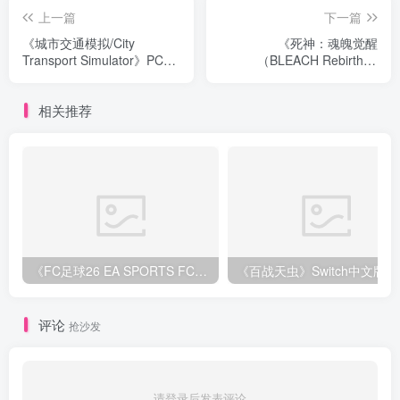
上一篇
下一篇
《城市交通模拟/City
《死神：魂魄觉醒
Transport Simulator》PC中
（BLEACH Rebirth of
文版下载-含v1.4.0
Souls）》集成友哈巴赫DLC
[中文/繁体/英文/日语]
相关推荐
《FC足球26 EA SPORTS FC 26》Switch中文版下载+1.82.4264补丁+1DLC
评论
抢沙发
请登录后发表评论