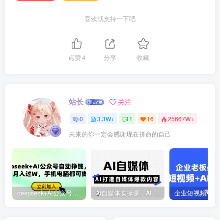
喜欢就支持一下吧
点赞
4
分享
收藏
站长
关注
0
3.3W+
1
16
25667W+
未来的你一定会感谢现在拼命的自己
deepseek+AI公众号自动挣钱，轻松月入过W，手机电脑都可做
Ai自媒体实操课，AI打造自媒体爆款内容