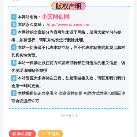
版权声明
小艾网创网
1
本网站名称：
2
本站永久网址：
http://www.xaixmw.cn/
3
本网站的文章部分内容可能来源于网络，仅供大家学习与参
考，如有侵权，请联系站长进行删除处理。
4
本站一切资源不代表本站立场，并不代表本站赞同其观点和对
其真实性负责。
5
本站一律禁止以任何方式发布或转载任何违法的相关信息，访
客发现请向站长举报
6
本站资源大多存储在云盘，如发现链接失效，请联系我们我们
会第一时间更新。
7
本站采用
知识共享署名-非商业性使用-相同方式共享4.0国际许
可协议
进行许可
THE END
游戏资源
PC游戏