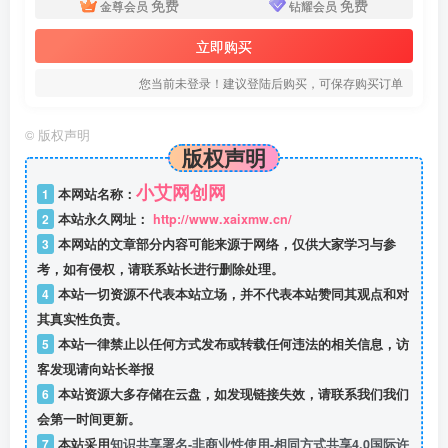
免费
免费
金尊会员
钻耀会员
立即购买
您当前未登录！建议登陆后购买，可保存购买订单
©
版权声明
版权声明
小艾网创网
1
本网站名称：
2
本站永久网址：
http://www.xaixmw.cn/
3
本网站的文章部分内容可能来源于网络，仅供大家学习与参
考，如有侵权，请联系站长进行删除处理。
4
本站一切资源不代表本站立场，并不代表本站赞同其观点和对
其真实性负责。
5
本站一律禁止以任何方式发布或转载任何违法的相关信息，访
客发现请向站长举报
6
本站资源大多存储在云盘，如发现链接失效，请联系我们我们
会第一时间更新。
7
本站采用
知识共享署名-非商业性使用-相同方式共享4.0国际许