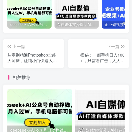
deepseek+AI公众号自动挣钱，轻松月入过W，手机电脑都可做
Ai自媒体实操课，AI打造自媒体爆款内容
上一篇
下一篇
从零到精通Photoshop全能
揭秘：一部手机日入100
大师班，让纯小白快速入
＋，只需看广告，人人可
门，初学者快速升级
做，有手就行【附教程】
相关推荐
deepseek+AI公众号自动挣钱，轻松月入过W，手机电脑都可做
Ai自媒体